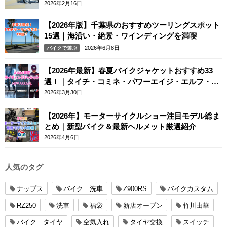
2026年2月16日
【2026年版】千葉県のおすすめツーリングスポット
15選｜海沿い・絶景・ワインディングを満喫
2026年6月8日
バイクで遊ぶ
【2026年最新】春夏バイクジャケットおすすめ33
選！｜タイチ・コミネ・パワーエイジ・エルフ・エ
ースカフェロンドン
2026年3月30日
【2026年】モーターサイクルショー注目モデル総ま
とめ｜新型バイク＆最新ヘルメット厳選紹介
2026年4月6日
人気のタグ
ナップス
バイク 洗車
Z900RS
バイクカスタム
RZ250
洗車
福袋
新店オープン
竹川由華
バイク タイヤ
空気入れ
タイヤ交換
スイッチ