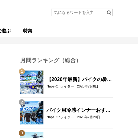
で遊ぶ
特集
月間ランキング（総合）
【2026年最新】バイクの暑さ
対策・冷感グッズおすすめ8
Naps-Onライター
2026年7月8日
選｜真夏のツーリングを快適
にする人気アイテム
バイク用冷感インナーおすす
め22選！夏のツーリングを快
Naps-Onライター
2026年7月20日
適にする選び方も解説