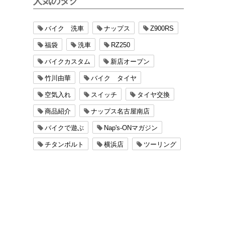
人気のタグ
バイク 洗車
ナップス
Z900RS
福袋
洗車
RZ250
バイクカスタム
新店オープン
竹川由華
バイク タイヤ
空気入れ
スイッチ
タイヤ交換
商品紹介
ナップス名古屋南店
バイクで遊ぶ
Nap's-ONマガジン
チタンボルト
横浜店
ツーリング