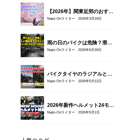
【2026年】関東近郊のおすす
めお花見ツーリングスポット
Naps-Onライター
2026年3月19日
10選｜春に走りたい桜の名所
を厳選
雨の日のバイクは危険？滑り
やすい場所や安全に走るコツ
Naps-Onライター
2026年6月30日
を解説
バイクタイヤのラジアルとバ
イアスの違いとは？特徴・選
Naps-Onライター
2026年5月12日
び方とおすすめタイヤ8選！
2026年新作ヘルメット24モデ
ル一挙紹介！アラ
Naps-Onライター
2026年5月1日
イ/SHOEI/OGK/HJCの最新グ
ラフィック＆限定モデルまと
め