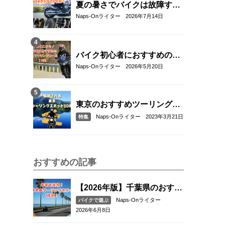
夏の暑さでバイクは故障す
る？起こりやすいトラブルと
Naps-Onライター
2026年7月14日
予防・対策方法を解説
バイク初心者におすすめの関
東近郊ツーリングコース10選
Naps-Onライター
2026年5月20日
｜距離・難易度・マップ付き
で安心！
東京のおすすめツーリングス
ポット10選
Naps-Onライター
2023年3月21日
特集
おすすめの記事
【2026年版】千葉県のおすす
めツーリングスポット15選｜
Naps-Onライター
バイクで遊ぶ
海沿い・絶景・ワインディン
2026年6月8日
グを満喫