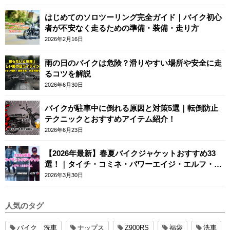
はじめてのソロツーリング完全ガイド｜バイク初心
者が不安なく走るための準備・装備・走り方
2026年2月16日
雨の日のバイクは危険？滑りやすい場所や安全に走
るコツを解説
2026年6月30日
バイクが駐車中に倒れる原因と対策5選｜転倒防止
テクニックとおすすめアイテム紹介！
2026年6月23日
【2026年最新】春夏バイクジャケットおすすめ33
選！｜タイチ・コミネ・パワーエイジ・エルフ・エ
ースカフェロンドン
2026年3月30日
人気のタグ
バイク 洗車
ナップス
Z900RS
福袋
洗車