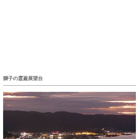
獅子の霊巌展望台