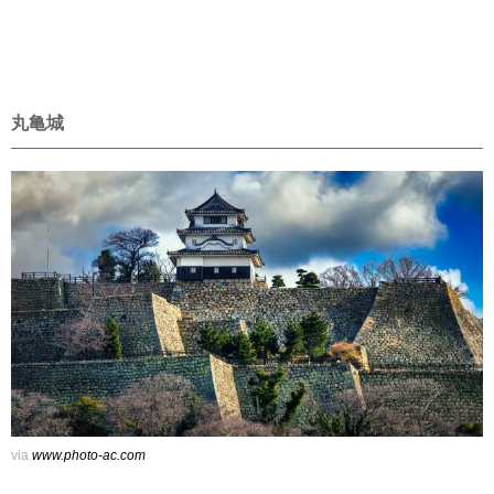
丸亀城
via
www.photo-ac.com