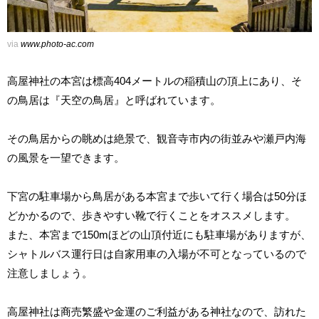
via
www.photo-ac.com
高屋神社の本宮は標高404メートルの稲積山の頂上にあり、そ
の鳥居は『天空の鳥居』と呼ばれています。
その鳥居からの眺めは絶景で、観音寺市内の街並みや瀬戸内海
の風景を一望できます。
下宮の駐車場から鳥居がある本宮まで歩いて行く場合は50分ほ
どかかるので、歩きやすい靴で行くことをオススメします。
また、本宮まで150mほどの山頂付近にも駐車場がありますが、
シャトルバス運行日は自家用車の入場が不可となっているので
注意しましょう。
高屋神社は商売繁盛や金運のご利益がある神社なので、訪れた