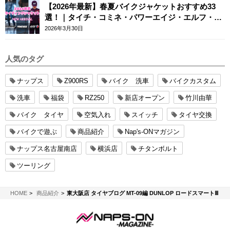
【2026年最新】春夏バイクジャケットおすすめ33
選！｜タイチ・コミネ・パワーエイジ・エルフ・エ
ースカフェロンドン
2026年3月30日
人気のタグ
ナップス
Z900RS
バイク 洗車
バイクカスタム
洗車
福袋
RZ250
新店オープン
竹川由華
バイク タイヤ
空気入れ
スイッチ
タイヤ交換
バイクで遊ぶ
商品紹介
Nap's-ONマガジン
ナップス名古屋南店
横浜店
チタンボルト
ツーリング
NAPS-ON マガジン
HOME
商品紹介
東大阪店 タイヤブログ MT-09編 DUNLOP ロードスマートⅢ