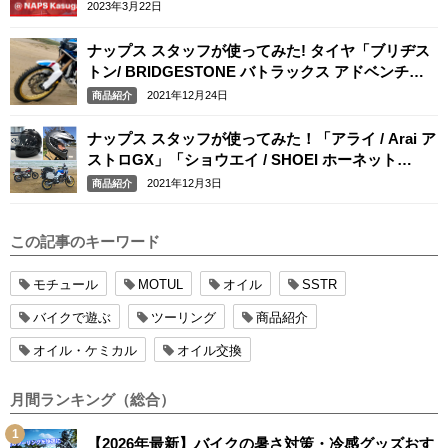
2023年3月22日
ナップス スタッフが使ってみた! タイヤ「ブリヂス
トン/ BRIDGESTONE バトラックス アドベンチャ
ーA41」「ミシュラン / MICHELIN アナキーアドベ
2021年12月24日
商品紹介
ンチャー」
ナップス スタッフが使ってみた！「アライ / Arai ア
ストロGX」「ショウエイ / SHOEI ホーネット
ADV」
2021年12月3日
商品紹介
この記事のキーワード
モチュール
MOTUL
オイル
SSTR
バイクで遊ぶ
ツーリング
商品紹介
オイル・ケミカル
オイル交換
月間ランキング（総合）
【2026年最新】バイクの暑さ対策・冷感グッズおす