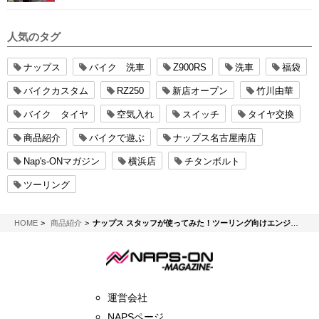
人気のタグ
ナップス
バイク 洗車
Z900RS
洗車
福袋
バイクカスタム
RZ250
新店オープン
竹川由華
バイク タイヤ
空気入れ
スイッチ
タイヤ交換
商品紹介
バイクで遊ぶ
ナップス名古屋南店
Nap's-ONマガジン
横浜店
チタンボルト
ツーリング
NAPS-ON マガジン
HOME
商品紹介
ナップス スタッフが使ってみた！ツーリング向けエンジンオイル新商品「モチュール エクスフリード / MOTUL EXFREED」
運営会社
NAPSページ