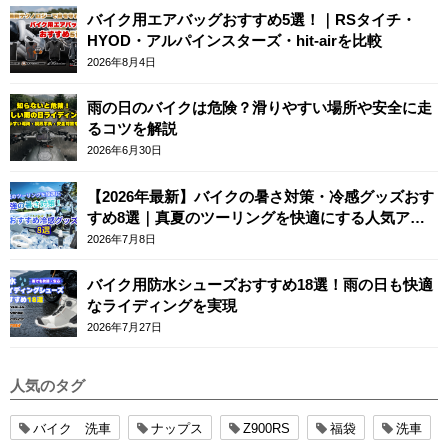
バイク用エアバッグおすすめ5選！｜RSタイチ・
HYOD・アルパインスターズ・hit-airを比較
2026年8月4日
雨の日のバイクは危険？滑りやすい場所や安全に走
るコツを解説
2026年6月30日
【2026年最新】バイクの暑さ対策・冷感グッズおす
すめ8選｜真夏のツーリングを快適にする人気アイ
テム
2026年7月8日
バイク用防水シューズおすすめ18選！雨の日も快適
なライディングを実現
2026年7月27日
人気のタグ
バイク 洗車
ナップス
Z900RS
福袋
洗車