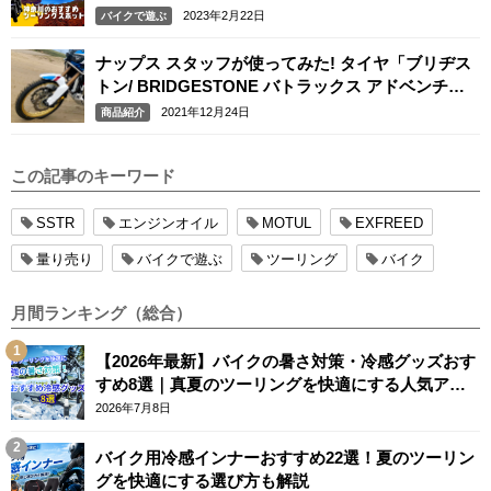
2023年2月22日
バイクで遊ぶ
ナップス スタッフが使ってみた! タイヤ「ブリヂス
トン/ BRIDGESTONE バトラックス アドベンチャ
ーA41」「ミシュラン / MICHELIN アナキーアドベ
2021年12月24日
商品紹介
ンチャー」
この記事のキーワード
SSTR
エンジンオイル
MOTUL
EXFREED
量り売り
バイクで遊ぶ
ツーリング
バイク
月間ランキング（総合）
【2026年最新】バイクの暑さ対策・冷感グッズおす
すめ8選｜真夏のツーリングを快適にする人気アイ
テム
2026年7月8日
バイク用冷感インナーおすすめ22選！夏のツーリン
グを快適にする選び方も解説