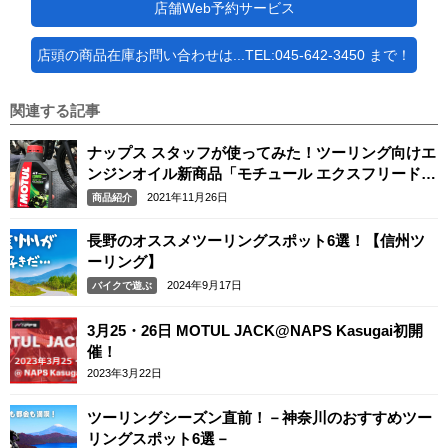
店舗Web予約サービス
店頭の商品在庫お問い合わせは...TEL:045-642-3450 まで！
関連する記事
ナップス スタッフが使ってみた！ツーリング向けエ
ンジンオイル新商品「モチュール エクスフリード /
MOTUL EXFREED」
2021年11月26日
商品紹介
長野のオススメツーリングスポット6選！【信州ツ
ーリング】
2024年9月17日
バイクで遊ぶ
3月25・26日 MOTUL JACK@NAPS Kasugai初開
催！
2023年3月22日
ツーリングシーズン直前！－神奈川のおすすめツー
リングスポット6選－