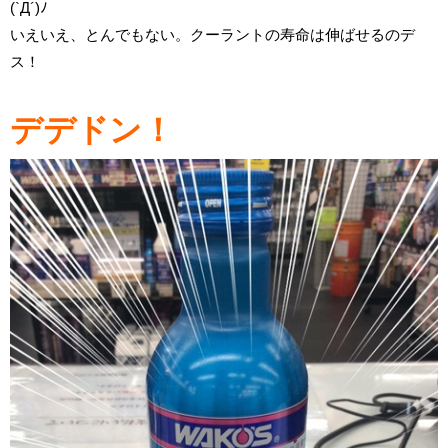
(`Д´)ﾉ
いえいえ、とんでもない。クーラントの寿命は伸ばせるのデ
ス！
デデドン！