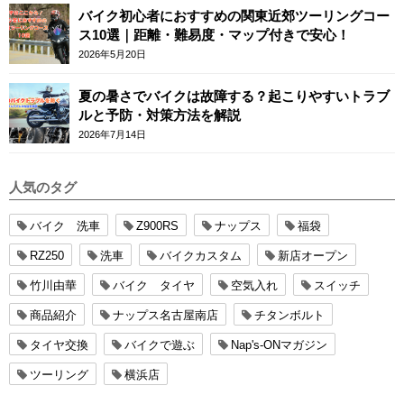
バイク初心者におすすめの関東近郊ツーリングコー
ス10選｜距離・難易度・マップ付きで安心！
2026年5月20日
夏の暑さでバイクは故障する？起こりやすいトラブ
ルと予防・対策方法を解説
2026年7月14日
人気のタグ
バイク 洗車
Z900RS
ナップス
福袋
RZ250
洗車
バイクカスタム
新店オープン
竹川由華
バイク タイヤ
空気入れ
スイッチ
商品紹介
ナップス名古屋南店
チタンボルト
タイヤ交換
バイクで遊ぶ
Nap's-ONマガジン
ツーリング
横浜店