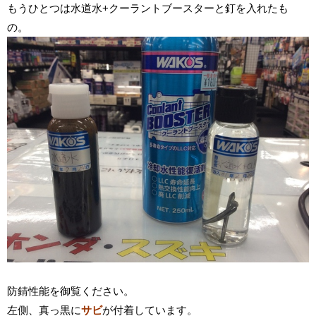
もうひとつは水道水+クーラントブースターと釘を入れたも
の。
防錆性能を御覧ください。
左側、真っ黒に
サビ
が付着しています。