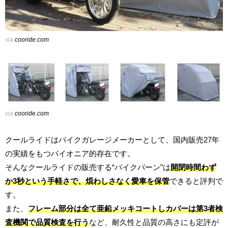
via
cooride.com
via
cooride.com
クールライドはバイクガレージメーカーとして、国内販売27年
の実績をもつパイオニア的存在です。
そんなクールライドの販売する“バイクバーン”は
開閉時間わず
か3秒という手軽さで、煩わしさなく愛車を保管
できると評判で
す。
また、
フレーム部分は全て亜鉛メッキコートしカバーは第3者検
査機関で品質検査を行う
など、耐久性と品質の高さにも定評が