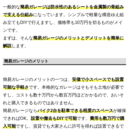
一般的な
簡易ガレージは防水性のあるシートを金属製の骨組み
で支える仕組み
になっています。シンプルで軽量な構造ゆえ組
み立てもDIYで行えますし、価格帯も10万円を切るものがメイ
ンです。
まずは、そんな
簡易ガレージのメリットとデメリットを簡単に
解説
します。
簡易ガレージのメリット
簡易ガレージのメリットの一つは、
安価で小スペースでも設置
可能な手軽さ
です。本格的なガレージはそもそも土地が必要で
すし、コストも数十万円から数百万円ほどかかるので、おいそ
れと購入できるものではありません。
簡易ガレージなら
バイク2台を駐車できる程度のスペース
が確保
できればOK。
設置や撤去もDIYで可能
です。
費用も数万円で購
入可能
ですし、賃貸でも大家さんに許可を得れば設置できるで