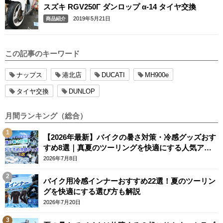
スズキ RGV250Γ ダンロップ α-14 タイヤ交換
2019年5月21日
商品紹介
この記事のキーワード
ナップス
港北店
DUCATI
MH900e
タイヤ交換
DUNLOP
月間ランキング（総合）
【2026年最新】バイクの暑さ対策・冷感グッズおす
すめ8選｜真夏のツーリングを快適にする人気アイ
テム
2026年7月8日
バイク用冷感インナーおすすめ22選！夏のツーリン
グを快適にする選び方も解説
2026年7月20日