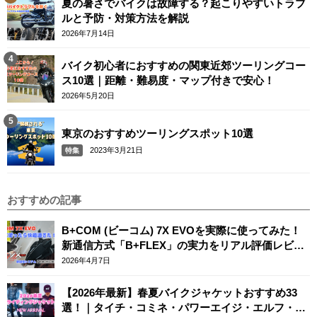
夏の暑さでバイクは故障する？起こりやすいトラブ
ルと予防・対策方法を解説
2026年7月14日
バイク初心者におすすめの関東近郊ツーリングコー
ス10選｜距離・難易度・マップ付きで安心！
2026年5月20日
東京のおすすめツーリングスポット10選
2023年3月21日
特集
おすすめの記事
B+COM (ビーコム) 7X EVOを実際に使ってみた！
新通信方式「B+FLEX」の実力をリアル評価レビュ
ー
2026年4月7日
【2026年最新】春夏バイクジャケットおすすめ33
選！｜タイチ・コミネ・パワーエイジ・エルフ・エ