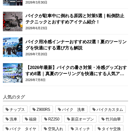
ースカフェロンドン
2026年3月30日
バイクが駐車中に倒れる原因と対策5選｜転倒防止
テクニックとおすすめアイテム紹介！
2026年6月23日
バイク用冷感インナーおすすめ22選！夏のツーリン
グを快適にする選び方も解説
2026年7月20日
【2026年最新】バイクの暑さ対策・冷感グッズおす
すめ8選｜真夏のツーリングを快適にする人気アイ
テム
2026年7月8日
人気のタグ
ナップス
Z900RS
バイク 洗車
バイクカスタム
洗車
福袋
RZ250
新店オープン
竹川由華
バイク タイヤ
空気入れ
スイッチ
タイヤ交換