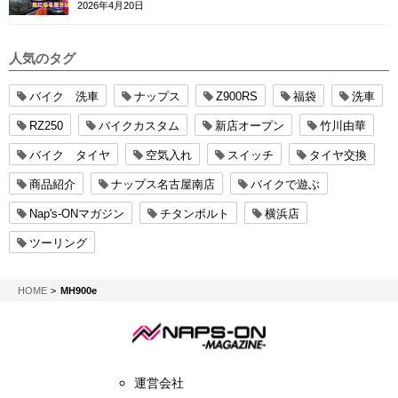
2026年4月20日
人気のタグ
バイク 洗車
ナップス
Z900RS
福袋
洗車
RZ250
バイクカスタム
新店オープン
竹川由華
バイク タイヤ
空気入れ
スイッチ
タイヤ交換
商品紹介
ナップス名古屋南店
バイクで遊ぶ
Nap's-ONマガジン
チタンボルト
横浜店
ツーリング
NAPS-ON マガジン
HOME
MH900e
運営会社