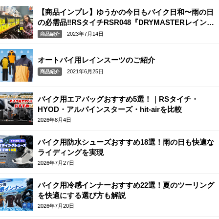
【商品インプレ】ゆうかの今日もバイク日和〜雨の日
の必需品‼︎RSタイチRSR048『DRYMASTERレインス
ーツ』～
2023年7月14日
商品紹介
オートバイ用レインスーツのご紹介
2021年6月25日
商品紹介
バイク用エアバッグおすすめ5選！｜RSタイチ・
HYOD・アルパインスターズ・hit-airを比較
2026年8月4日
バイク用防水シューズおすすめ18選！雨の日も快適な
ライディングを実現
2026年7月27日
バイク用冷感インナーおすすめ22選！夏のツーリング
を快適にする選び方も解説
2026年7月20日