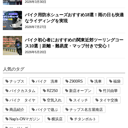
ースカフェロンドン
2026年3月30日
バイク用防水シューズおすすめ18選！雨の日も快適
なライディングを実現
2026年7月27日
バイク初心者におすすめの関東近郊ツーリングコー
ス10選｜距離・難易度・マップ付きで安心！
2026年5月20日
人気のタグ
ナップス
バイク 洗車
Z900RS
洗車
福袋
バイクカスタム
RZ250
新店オープン
竹川由華
バイク タイヤ
空気入れ
スイッチ
タイヤ交換
商品紹介
バイクで遊ぶ
ナップス名古屋南店
Nap's-ONマガジン
横浜店
チタンボルト