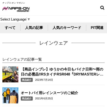
ナップス-オン マガジン
Select Language
▼
すべて
人気の記事
人気のキーワード
PIT関連
レインウェア
レインウェアの記事一覧
【商品インプレ】ゆうかの今日もバイク日和〜雨の
日の必需品‼︎RSタイチRSR048『DRYMASTERレイ
ンスーツ』～
2023年7月14日
商品紹介
オートバイ用レインスーツのご紹介
2021年6月25日
商品紹介