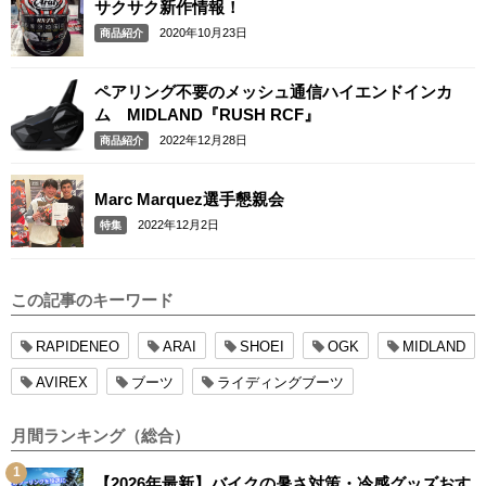
サクサク新作情報！
2020年10月23日
商品紹介
ペアリング不要のメッシュ通信ハイエンドインカ
ム MIDLAND『RUSH RCF』
2022年12月28日
商品紹介
Marc Marquez選手懇親会
2022年12月2日
特集
この記事のキーワード
RAPIDENEO
ARAI
SHOEI
OGK
MIDLAND
AVIREX
ブーツ
ライディングブーツ
月間ランキング（総合）
【2026年最新】バイクの暑さ対策・冷感グッズおす