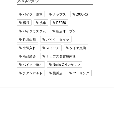
人気のタグ
バイク 洗車
ナップス
Z900RS
福袋
洗車
RZ250
バイクカスタム
新店オープン
竹川由華
バイク タイヤ
空気入れ
スイッチ
タイヤ交換
商品紹介
ナップス名古屋南店
バイクで遊ぶ
Nap's-ONマガジン
チタンボルト
横浜店
ツーリング