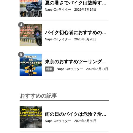
夏の暑さでバイクは故障す
る？起こりやすいトラブルと
Naps-Onライター
2026年7月14日
予防・対策方法を解説
バイク初心者におすすめの関
東近郊ツーリングコース10選
Naps-Onライター
2026年5月20日
｜距離・難易度・マップ付き
で安心！
東京のおすすめツーリングス
ポット10選
Naps-Onライター
2023年3月21日
特集
おすすめの記事
雨の日のバイクは危険？滑り
やすい場所や安全に走るコツ
Naps-Onライター
2026年6月30日
を解説