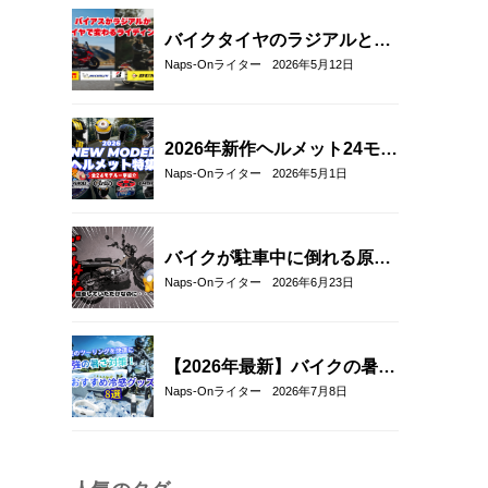
バイクタイヤのラジアルとバ
イアスの違いとは？特徴・選
Naps-Onライター
2026年5月12日
び方とおすすめタイヤ8選！
2026年新作ヘルメット24モデ
ル一挙紹介！アラ
Naps-Onライター
2026年5月1日
イ/SHOEI/OGK/HJCの最新グ
ラフィック＆限定モデルまと
め
バイクが駐車中に倒れる原因
と対策5選｜転倒防止テクニ
Naps-Onライター
2026年6月23日
ックとおすすめアイテム紹
介！
【2026年最新】バイクの暑さ
対策・冷感グッズおすすめ8
Naps-Onライター
2026年7月8日
選｜真夏のツーリングを快適
にする人気アイテム