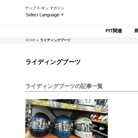
ナップス-オン マガジン
Select Language
▼
PIT関連
NAPS-ON マガジン
HOME
ライディングブーツ
ライディングブーツ
ライディングブーツの記事一覧