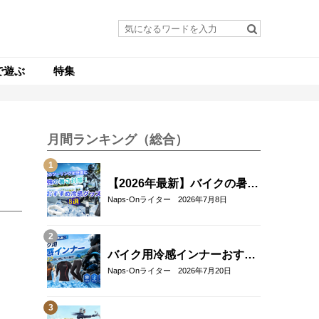
で遊ぶ
特集
月間ランキング（総合）
【2026年最新】バイクの暑さ
対策・冷感グッズおすすめ8
Naps-Onライター
2026年7月8日
選｜真夏のツーリングを快適
にする人気アイテム
バイク用冷感インナーおすす
め22選！夏のツーリングを快
Naps-Onライター
2026年7月20日
適にする選び方も解説