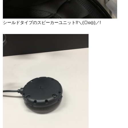
シールドタイプのスピーカーユニット!!＼(◎o◎)／!