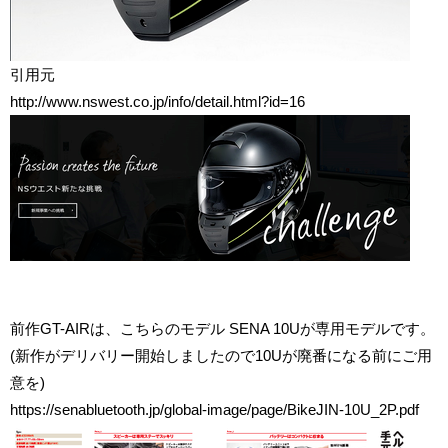
引用元
http://www.nswest.co.jp/info/detail.html?id=16
前作GT-AIRは、こちらのモデル SENA 10Uが専用モデルです。
(新作がデリバリー開始しましたので10Uが廃番になる前にご用
意を)
https://senabluetooth.jp/global-image/page/BikeJIN-10U_2P.pdf