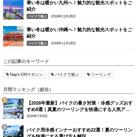
寒い冬は暖かい九州へ！魅力的な観光スポットをご
紹介
2018年11月28日
バイクで遊ぶ
寒い冬は暖かい沖縄へ！魅力的な観光スポットをご
紹介
2018年11月28日
バイクで遊ぶ
この記事のキーワード
Nap's-ONマガジン
バイクで遊ぶ
ツーリング
月間ランキング（総合）
【2026年最新】バイクの暑さ対策・冷感グッズおす
すめ8選｜真夏のツーリングを快適にする人気アイ
テム
2026年7月8日
バイク用冷感インナーおすすめ22選！夏のツーリン
グを快適にする選び方も解説