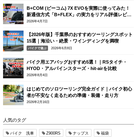
B+COM (ビーコム) 7X EVOを実際に使ってみた！
新通信方式「B+FLEX」の実力をリアル評価レビュ
ー
2026年4月7日
【2026年版】千葉県のおすすめツーリングスポット
15選｜海沿い・絶景・ワインディングを満喫
2026年6月8日
バイクで遊ぶ
バイク用エアバッグおすすめ5選！｜RSタイチ・
HYOD・アルパインスターズ・hit-airを比較
2026年8月4日
はじめてのソロツーリング完全ガイド｜バイク初心
者が不安なく走るための準備・装備・走り方
2026年2月16日
人気のタグ
バイク 洗車
Z900RS
ナップス
福袋