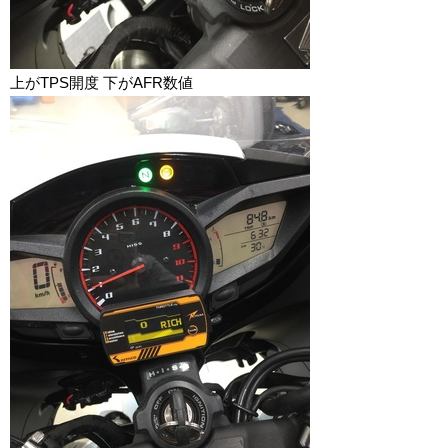
上がTPS開度 下がAFR数値