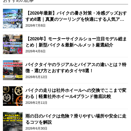
おすすめの記事
【2026年最新】バイクの暑さ対策・冷感グッズおす
すめ8選｜真夏のツーリングを快適にする人気アイ
テム
2026年7月8日
【2026年】モーターサイクルショー注目モデル総ま
とめ｜新型バイク＆最新ヘルメット厳選紹介
2026年4月6日
バイクタイヤのラジアルとバイアスの違いとは？特
徴・選び方とおすすめタイヤ8選！
2026年5月12日
バイクの走りは社外ホイールへの交換でここまで変
わる｜軽量社外ホイール4ブランド徹底比較
2026年2月11日
雨の日のバイクは危険？滑りやすい場所や安全に走
るコツを解説
2026年6月30日