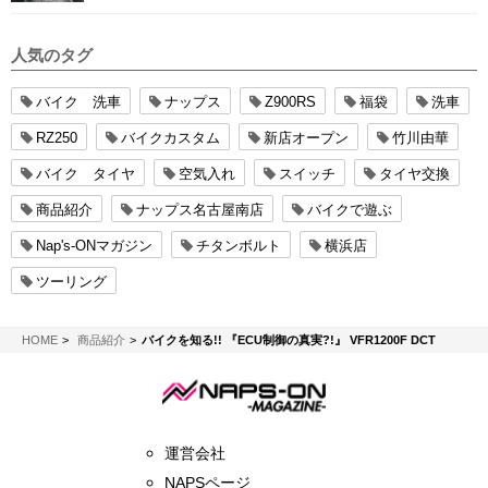
人気のタグ
バイク 洗車
ナップス
Z900RS
福袋
洗車
RZ250
バイクカスタム
新店オープン
竹川由華
バイク タイヤ
空気入れ
スイッチ
タイヤ交換
商品紹介
ナップス名古屋南店
バイクで遊ぶ
Nap's-ONマガジン
チタンボルト
横浜店
ツーリング
NAPS-ON マガジン
HOME
商品紹介
バイクを知る!! 『ECU制御の真実?!』 VFR1200F DCT
運営会社
NAPSページ