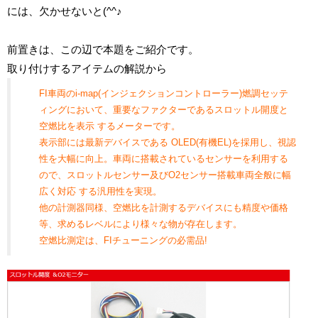
には、欠かせないと(^^♪
前置きは、この辺で本題をご紹介です。
取り付けするアイテムの解説から
FI車両のi-map(インジェクションコントローラー)燃調セッテ
ィングにおいて、重要なファクターであるスロットル開度と
空燃比を表示 するメーターです。
表示部には最新デバイスである OLED(有機EL)を採用し、視認
性を大幅に向上。車両に搭載されているセンサーを利用する
ので、スロットルセンサー及びO2センサー搭載車両全般に幅
広く対応 する汎用性を実現。
他の計測器同様、空燃比を計測するデバイスにも精度や価格
等、求めるレベルにより様々な物が存在します。
空燃比測定は、FIチューニングの必需品!