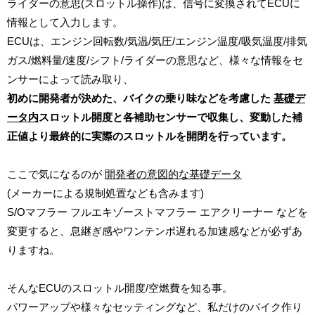
ライダーの意思(スロットル操作)は、信号に変換されてECUに
情報として入力します。
ECUは、エンジン回転数/気温/気圧/エンジン温度/吸気温度/排気
ガス/燃料量/速度/シフト/ライダーの意思など、様々な情報をセ
ンサーによって読み取り、
初めに開発者が決めた、バイクの乗り味などを考慮した
基礎デ
ータ内
スロットル開度と
各補助センサーで収集し、変動した補
正値より
最終的に実際のスロットルを開閉を行っています。
ここで気になるのが
開発者の意図的な基礎データ
(メーカーによる規制処置なども含みます)
S/Oマフラー フルエキゾーストマフラー エアクリーナー などを
変更すると、息継ぎ感やワンテンポ遅れる加速感などが必ずあ
りますね。
そんなECUのスロットル開度/空燃費を知る事。
パワーアップや様々なセッティングなど、私だけのバイク作り