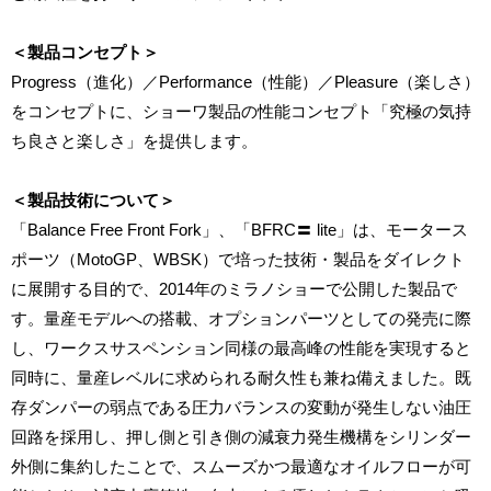
＜製品コンセプト＞
Progress（進化）／Performance（性能）／Pleasure（楽しさ）
をコンセプトに、ショーワ製品の性能コンセプト「究極の気持
ち良さと楽しさ」を提供します。
＜製品技術について＞
「Balance Free Front Fork」、「BFRC〓 lite」は、モータース
ポーツ（MotoGP、WBSK）で培った技術・製品をダイレクト
に展開する目的で、2014年のミラノショーで公開した製品で
す。量産モデルへの搭載、オプションパーツとしての発売に際
し、ワークスサスペンション同様の最高峰の性能を実現すると
同時に、量産レベルに求められる耐久性も兼ね備えました。既
存ダンパーの弱点である圧力バランスの変動が発生しない油圧
回路を採用し、押し側と引き側の減衰力発生機構をシリンダー
外側に集約したことで、スムーズかつ最適なオイルフローが可