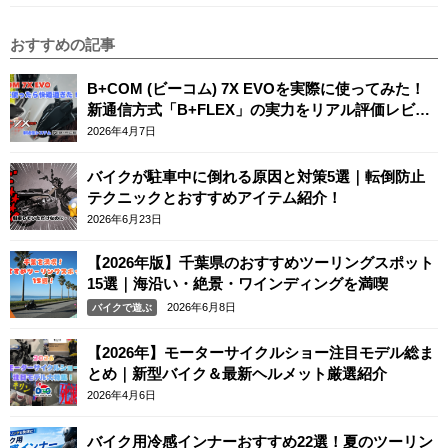
おすすめの記事
B+COM (ビーコム) 7X EVOを実際に使ってみた！
新通信方式「B+FLEX」の実力をリアル評価レビュ
ー
2026年4月7日
バイクが駐車中に倒れる原因と対策5選｜転倒防止
テクニックとおすすめアイテム紹介！
2026年6月23日
【2026年版】千葉県のおすすめツーリングスポット
15選｜海沿い・絶景・ワインディングを満喫
2026年6月8日
バイクで遊ぶ
【2026年】モーターサイクルショー注目モデル総ま
とめ｜新型バイク＆最新ヘルメット厳選紹介
2026年4月6日
バイク用冷感インナーおすすめ22選！夏のツーリン