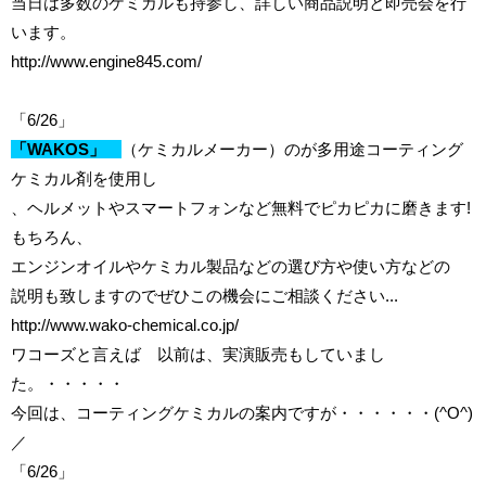
当日は多数のケミカルも持参し、詳しい商品説明と即売会を行
います。
http://www.engine845.com/
「6/26」
「WAKOS」
（ケミカルメーカー）のが多用途コーティング
ケミカル剤を使用し
、ヘルメットやスマートフォンなど無料でピカピカに磨きます!
もちろん、
エンジンオイルやケミカル製品などの選び方や使い方などの
説明も致しますのでぜひこの機会にご相談ください...
http://www.wako-chemical.co.jp/
ワコーズと言えば 以前は、実演販売もしていまし
た。・・・・・
今回は、コーティングケミカルの案内ですが・・・・・・(^O^)
／
「6/26」