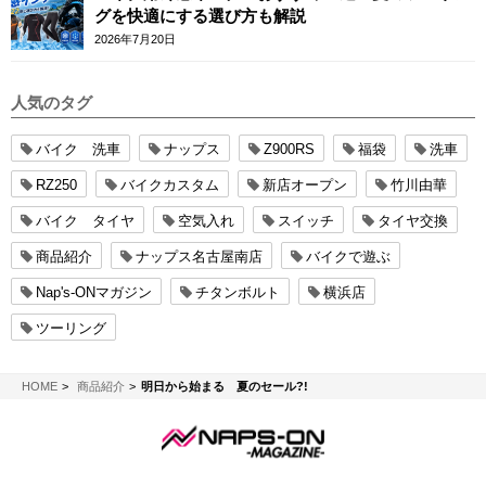
グを快適にする選び方も解説
2026年7月20日
人気のタグ
バイク 洗車
ナップス
Z900RS
福袋
洗車
RZ250
バイクカスタム
新店オープン
竹川由華
バイク タイヤ
空気入れ
スイッチ
タイヤ交換
商品紹介
ナップス名古屋南店
バイクで遊ぶ
Nap's-ONマガジン
チタンボルト
横浜店
ツーリング
NAPS-ON マガジン
HOME
商品紹介
明日から始まる 夏のセール?!