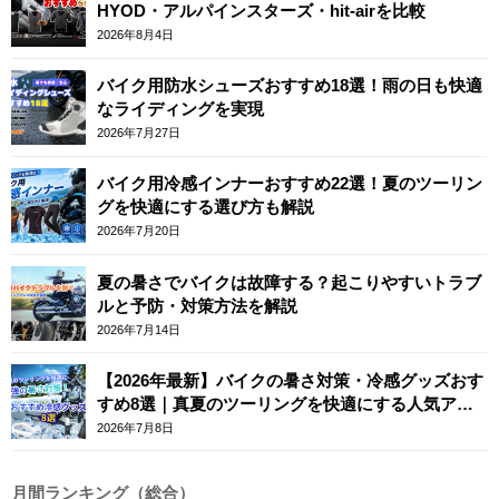
HYOD・アルパインスターズ・hit-airを比較
2026年8月4日
バイク用防水シューズおすすめ18選！雨の日も快適
なライディングを実現
2026年7月27日
バイク用冷感インナーおすすめ22選！夏のツーリン
グを快適にする選び方も解説
2026年7月20日
夏の暑さでバイクは故障する？起こりやすいトラブ
ルと予防・対策方法を解説
2026年7月14日
【2026年最新】バイクの暑さ対策・冷感グッズおす
すめ8選｜真夏のツーリングを快適にする人気アイ
テム
2026年7月8日
月間ランキング（総合）