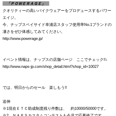
「ＰＯＷＥＲＡＧＥ」
クオリティーの高いバイクウェアーをプロデュースするパワー
エイジ。
今、ナップスベイサイド幸浦店スタッフ使用率No.1ブランドの
凄さをぜひ体感してみてください。
http://www.powerage.jp/
イベント情報は、ナップスの店舗ページ ここでチェック!!↓
http://www.naps-jp.com/shop_detail.html?shop_id=10027
では、明日からのセール 楽しもう!!
追伸
※1現在ＥＴＣ助成制度残り件数は、 約10000/50000です。
※2 ＮＡＰＳカスタムコンテストも今月で応募終了です。