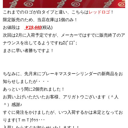
これまでのロゴが白タイプと違い、こちらは
レッドロゴ
！
限定販売のため、当店在庫は1個のみ！
お値段は
￥19,440
(税込)
次回は2月に入荷予定ですが、メーカーではすでに販売終了のア
ナウンスを出してるようですねΣ(ﾟ口ﾟ;
まさに早い者勝ちですよ！
ちなみに、先月末に
ブレーキマスターシリンダーの新商品
をお
知らせしましたが・・・
あっという間に2個売れました！
お買い上げいただいたお客様、アリガトウございます（＾人
＾）感謝♪
すぐに発注をかけましたが、いつ入荷するかは未定となってお
ります(ＴｍＴ)ｳｩｩ･･･
入荷したらすぐお知らせいたします！！