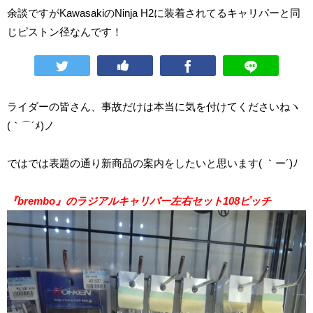
余談ですがKawasakiのNinja H2に装着されてるキャリパーと同
じピストン径なんです！
ライダーの皆さん、事故だけは本当に気を付けてくださいねヽ
(｀⌒´ﾒ)ノ
ではでは表題の通り新商品の案内をしたいと思います( ｀ー´)ﾉ
『brembo』のラジアルキャリパー左右セット108ピッチ