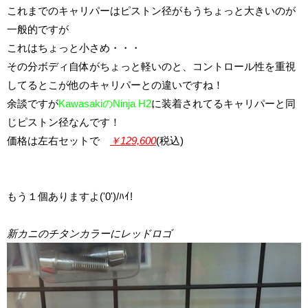
これまでのキャリパーはピストン径がもうちょっと大きいのが
一般的ですが
これはちょっと小さめ・・・
その分ボディ自体がちょっと軽いのと、コントロール性を重視
してるとこが他のキャリパーとの違いですね！
余談ですが
KawasakiのNinja H2
に装着されてるキャリパーと同
じピストン径なんです！
価格は左右セットで
￥129,600
(税込)
もう１個ありますよ('0')/ﾊｲ!
新カニのチタンカラーにレッドロゴ