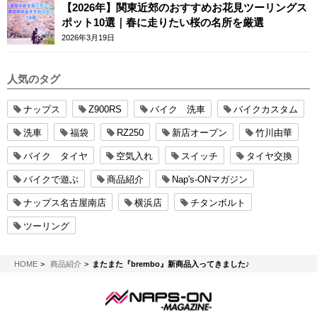
【2026年】関東近郊のおすすめお花見ツーリングス
ポット10選｜春に走りたい桜の名所を厳選
2026年3月19日
人気のタグ
ナップス
Z900RS
バイク 洗車
バイクカスタム
洗車
福袋
RZ250
新店オープン
竹川由華
バイク タイヤ
空気入れ
スイッチ
タイヤ交換
バイクで遊ぶ
商品紹介
Nap's-ONマガジン
ナップス名古屋南店
横浜店
チタンボルト
ツーリング
NAPS-ON マガジン
HOME
商品紹介
またまた『brembo』新商品入ってきました♪