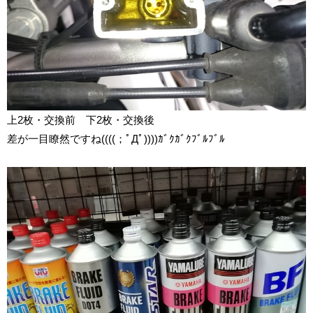
上2枚・交換前 下2枚・交換後
差が一目瞭然ですね((((；ﾟДﾟ))))ｶﾞｸｶﾞｸﾌﾞﾙﾌﾞﾙ