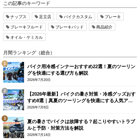
この記事のキーワード
ナップス
足立店
バイクカスタム
ブレーキ
ブレーキフルード
ブレーキパッド
商品紹介
オイル・ケミカル
月間ランキング（総合）
バイク用冷感インナーおすすめ22選！夏のツーリン
グを快適にする選び方も解説
2026年7月20日
【2026年最新】バイクの暑さ対策・冷感グッズおす
すめ8選｜真夏のツーリングを快適にする人気アイ
テム
2026年7月8日
夏の暑さでバイクは故障する？起こりやすいトラブ
ルと予防・対策方法を解説
2026年7月14日