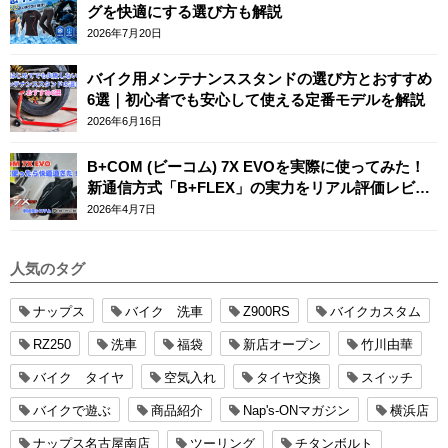
グを快適にする選び方も解説
2026年7月20日
バイク用メンテナンススタンドの選び方とおすすめ
6選｜初心者でも安心して使える定番モデルを解説
2026年6月16日
B+COM (ビーコム) 7X EVOを実際に使ってみた！
新通信方式「B+FLEX」の実力をリアル評価レビュ
ー
2026年4月7日
人気のタグ
ナップス
バイク 洗車
Z900RS
バイクカスタム
RZ250
洗車
福袋
新店オープン
竹川由華
バイク タイヤ
空気入れ
タイヤ交換
スイッチ
バイクで遊ぶ
商品紹介
Nap's-ONマガジン
横浜店
ナップス名古屋南店
ツーリング
チタンボルト