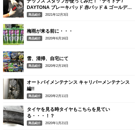
ナップス スタッフが使ってみた！「デイトナ /
DAYTONA ブレーキパッド 赤パッド & ゴールデン
パッドχ(カイ)」
2021年12月3日
商品紹介
梅雨が来る前に・・・
2020年6月16日
商品紹介
雪、清掃、自宅にて
2020年2月19日
商品紹介
オートバイメンテナンス キャリパーメンテナンス
編!!
2020年2月11日
商品紹介
タイヤを見る時タイヤもこちらを見てい
る・・・！？
2020年1月21日
商品紹介