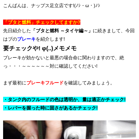
こんばんは、ナップス足立店です!(ﾉｼ・ω・)ﾉｼ
「ブタと燃料」チェックしてますか?
先日紹介した
「ブタと燃料 ～タイヤ編～」
に続きまして、
今回
はブの
ブレーキ
を紹介します!
要チェックや! φ(..)メモメモ
ブレーキが効かないと最悪の場合命に関わりますので、絶
っ・・・～～～～～～対に確認してください!
まず最初に
ブレーキフルード
を確認してみましょう。
・タンク内のフルードの色は透明か、
量は適正かチェック!
・レバーを握った時に固さがあるかチェック!