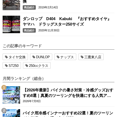
換
2019年2月14日
商品紹介
ダンロップ D404 Kabuki 『おすすめタイヤ』
ヤマハ ドラッグスター250サイズ
2020年11月30日
商品紹介
この記事のキーワード
タイヤ交換
DUNLOP
ナップス
三鷹東八店
ST250
250ccクラス
月間ランキング（総合）
【2026年最新】バイクの暑さ対策・冷感グッズおす
すめ8選｜真夏のツーリングを快適にする人気アイ
テム
2026年7月8日
バイク用冷感インナーおすすめ22選！夏のツーリン