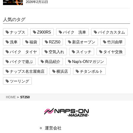
2026年2月11日
人気のタグ
ナップス
Z900RS
バイク 洗車
バイクカスタム
洗車
福袋
RZ250
新店オープン
竹川由華
バイク タイヤ
空気入れ
スイッチ
タイヤ交換
バイクで遊ぶ
商品紹介
Nap's-ONマガジン
ナップス名古屋南店
横浜店
チタンボルト
ツーリング
NAPS-ON マガジン
HOME
ST250
運営会社