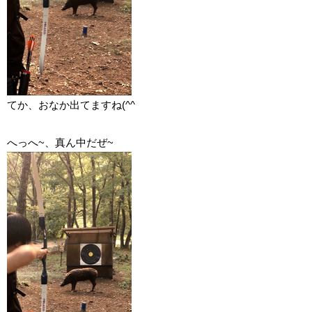
てか、おなか出てますね(^^ゞ
へっへ~、真ん中だぜ~