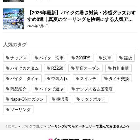
【2026年最新】バイクの暑さ対策・冷感グッズおす
すめ8選｜真夏のツーリングを快適にする人気アイ
テム
2026年7月8日
人気のタグ
ナップス
バイク 洗車
Z900RS
洗車
福袋
バイクカスタム
RZ250
新店オープン
竹川由華
バイク タイヤ
空気入れ
スイッチ
タイヤ交換
商品紹介
バイクで遊ぶ
ナップス名古屋南店
Nap's-ONマガジン
横浜店
チタンボルト
ツーリング
NAPS-ON マガジン
HOME
バイクで遊ぶ
ツーリングがてらアーチェリーで遊んでみませんか？