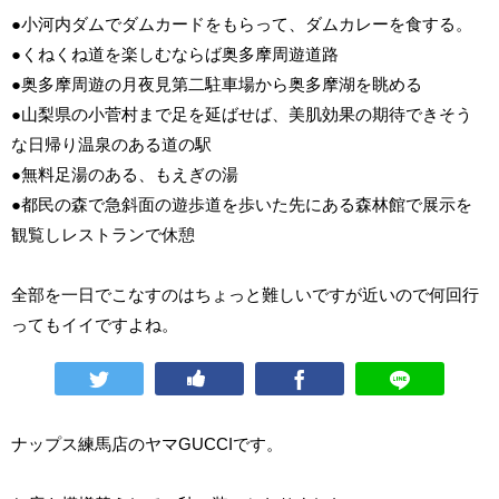
●小河内ダムでダムカードをもらって、ダムカレーを食する。
●くねくね道を楽しむならば奥多摩周遊道路
●奥多摩周遊の月夜見第二駐車場から奥多摩湖を眺める
●山梨県の小菅村まで足を延ばせば、美肌効果の期待できそう
な日帰り温泉のある道の駅
●無料足湯のある、もえぎの湯
●都民の森で急斜面の遊歩道を歩いた先にある森林館で展示を
観覧しレストランで休憩
全部を一日でこなすのはちょっと難しいですが近いので何回行
ってもイイですよね。
ナップス練馬店のヤマGUCCIです。