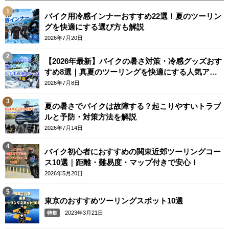
バイク用冷感インナーおすすめ22選！夏のツーリン
グを快適にする選び方も解説
2026年7月20日
【2026年最新】バイクの暑さ対策・冷感グッズおす
すめ8選｜真夏のツーリングを快適にする人気アイ
テム
2026年7月8日
夏の暑さでバイクは故障する？起こりやすいトラブ
ルと予防・対策方法を解説
2026年7月14日
バイク初心者におすすめの関東近郊ツーリングコー
ス10選｜距離・難易度・マップ付きで安心！
2026年5月20日
東京のおすすめツーリングスポット10選
2023年3月21日
特集