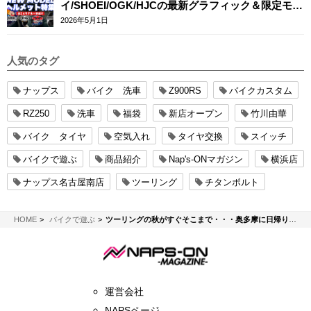
イ/SHOEI/OGK/HJCの最新グラフィック＆限定モデ
ルまとめ
2026年5月1日
人気のタグ
ナップス
バイク 洗車
Z900RS
バイクカスタム
RZ250
洗車
福袋
新店オープン
竹川由華
バイク タイヤ
空気入れ
タイヤ交換
スイッチ
バイクで遊ぶ
商品紹介
Nap's-ONマガジン
横浜店
ナップス名古屋南店
ツーリング
チタンボルト
NAPS-ON マガジン
HOME
バイクで遊ぶ
ツーリングの秋がすぐそこまで・・・奥多摩に日帰りツーリングも良いですよね。
運営会社
NAPSページ