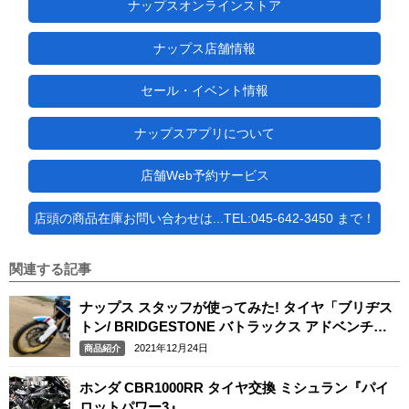
ナップスオンラインストア
ナップス店舗情報
セール・イベント情報
ナップスアプリについて
店舗Web予約サービス
店頭の商品在庫お問い合わせは...TEL:045-642-3450 まで！
関連する記事
ナップス スタッフが使ってみた! タイヤ「ブリヂス
トン/ BRIDGESTONE バトラックス アドベンチャ
ーA41」「ミシュラン / MICHELIN アナキーアドベ
2021年12月24日
商品紹介
ンチャー」
ホンダ CBR1000RR タイヤ交換 ミシュラン『パイ
ロットパワー3』