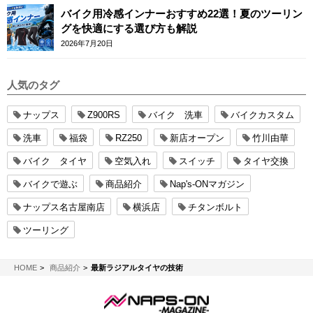
バイク用冷感インナーおすすめ22選！夏のツーリン
グを快適にする選び方も解説
2026年7月20日
人気のタグ
ナップス
Z900RS
バイク 洗車
バイクカスタム
洗車
福袋
RZ250
新店オープン
竹川由華
バイク タイヤ
空気入れ
スイッチ
タイヤ交換
バイクで遊ぶ
商品紹介
Nap's-ONマガジン
ナップス名古屋南店
横浜店
チタンボルト
ツーリング
NAPS-ON マガジン
HOME
商品紹介
最新ラジアルタイヤの技術