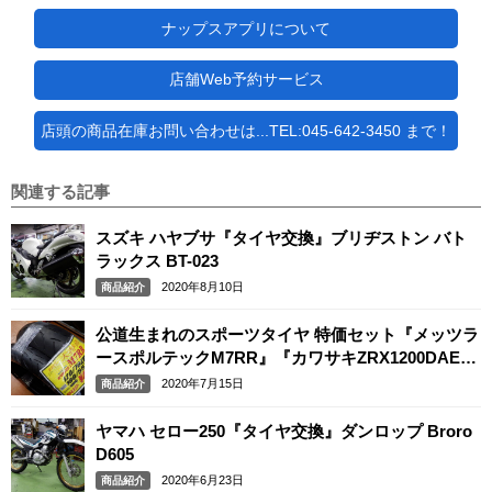
ナップスアプリについて
店舗Web予約サービス
店頭の商品在庫お問い合わせは...TEL:045-642-3450 まで！
関連する記事
スズキ ハヤブサ『タイヤ交換』ブリヂストン バト
ラックス BT-023
2020年8月10日
商品紹介
公道生まれのスポーツタイヤ 特価セット『メッツラ
ースポルテックM7RR』『カワサキZRX1200DAEG
サイズ』
2020年7月15日
商品紹介
ヤマハ セロー250『タイヤ交換』ダンロップ Broro
D605
2020年6月23日
商品紹介