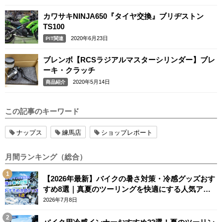
カワサキNINJA650『タイヤ交換』ブリヂストン
TS100
2020年6月23日
PIT関連
ブレンボ【RCSラジアルマスターシリンダー】ブレ
ーキ・クラッチ
2020年5月14日
商品紹介
この記事のキーワード
ナップス
練馬店
ショップレポート
月間ランキング（総合）
【2026年最新】バイクの暑さ対策・冷感グッズおす
すめ8選｜真夏のツーリングを快適にする人気アイ
テム
2026年7月8日