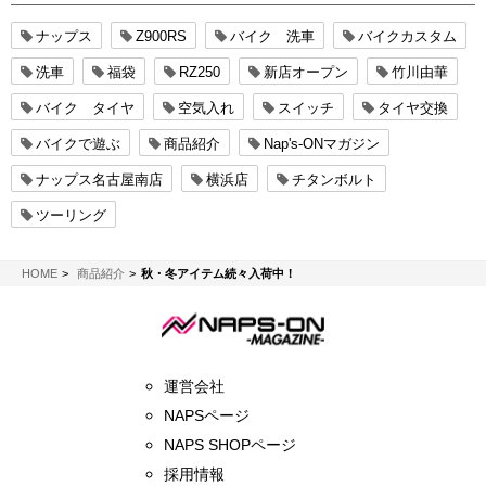
ナップス
Z900RS
バイク 洗車
バイクカスタム
洗車
福袋
RZ250
新店オープン
竹川由華
バイク タイヤ
空気入れ
スイッチ
タイヤ交換
バイクで遊ぶ
商品紹介
Nap's-ONマガジン
ナップス名古屋南店
横浜店
チタンボルト
ツーリング
NAPS-ON マガジン
HOME
商品紹介
秋・冬アイテム続々入荷中！
運営会社
NAPSページ
NAPS SHOPページ
採用情報