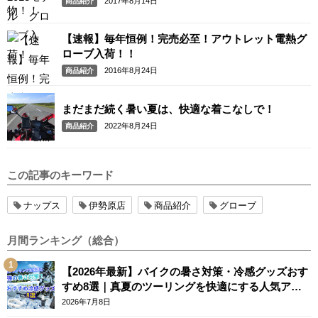
2017年8月14日
商品紹介
【速報】毎年恒例！完売必至！アウトレット電熱グ
ローブ入荷！！
2016年8月24日
商品紹介
まだまだ続く暑い夏は、快適な着こなしで！
2022年8月24日
商品紹介
この記事のキーワード
ナップス
伊勢原店
商品紹介
グローブ
月間ランキング（総合）
【2026年最新】バイクの暑さ対策・冷感グッズおす
すめ8選｜真夏のツーリングを快適にする人気アイ
テム
2026年7月8日