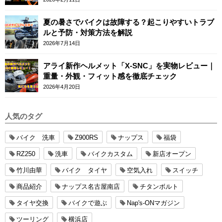
夏の暑さでバイクは故障する？起こりやすいトラブ
ルと予防・対策方法を解説
2026年7月14日
アライ新作ヘルメット「X-SNC」を実物レビュー｜
重量・外観・フィット感を徹底チェック
2026年4月20日
人気のタグ
バイク 洗車
Z900RS
ナップス
福袋
RZ250
洗車
バイクカスタム
新店オープン
竹川由華
バイク タイヤ
空気入れ
スイッチ
商品紹介
ナップス名古屋南店
チタンボルト
タイヤ交換
バイクで遊ぶ
Nap's-ONマガジン
ツーリング
横浜店