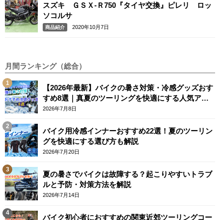
スズキ ＧＳＸ-Ｒ750『タイヤ交換』ピレリ ロッ
ソコルサ
2020年10月7日
商品紹介
月間ランキング（総合）
【2026年最新】バイクの暑さ対策・冷感グッズおす
すめ8選｜真夏のツーリングを快適にする人気アイ
テム
2026年7月8日
バイク用冷感インナーおすすめ22選！夏のツーリン
グを快適にする選び方も解説
2026年7月20日
夏の暑さでバイクは故障する？起こりやすいトラブ
ルと予防・対策方法を解説
2026年7月14日
バイク初心者におすすめの関東近郊ツーリングコー