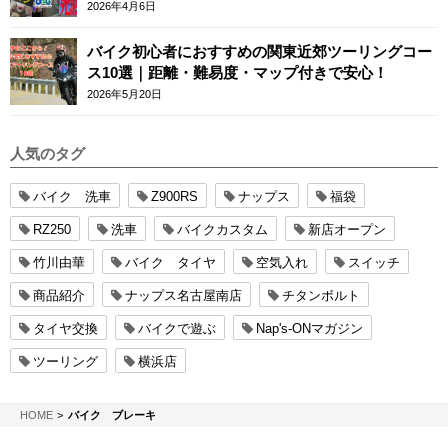
2026年4月6日
バイク初心者におすすめの関東近郊ツーリングコー
ス10選｜距離・難易度・マップ付きで安心！
2026年5月20日
人気のタグ
バイク 洗車
Z900RS
ナップス
福袋
RZ250
洗車
バイクカスタム
新店オープン
竹川由華
バイク タイヤ
空気入れ
スイッチ
商品紹介
ナップス名古屋南店
チタンボルト
タイヤ交換
バイクで遊ぶ
Nap's-ONマガジン
ツーリング
横浜店
NAPS-ON マガジン
HOME
バイク ブレーキ