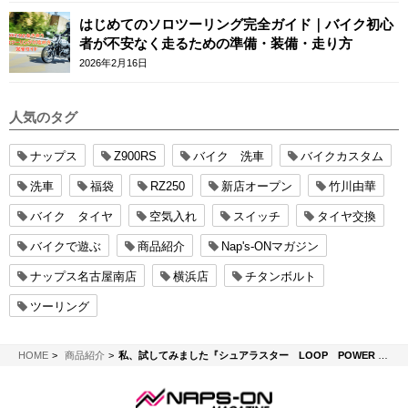
はじめてのソロツーリング完全ガイド｜バイク初心
者が不安なく走るための準備・装備・走り方
2026年2月16日
人気のタグ
ナップス
Z900RS
バイク 洗車
バイクカスタム
洗車
福袋
RZ250
新店オープン
竹川由華
バイク タイヤ
空気入れ
スイッチ
タイヤ交換
バイクで遊ぶ
商品紹介
Nap's-ONマガジン
ナップス名古屋南店
横浜店
チタンボルト
ツーリング
NAPS-ON マガジン
HOME
商品紹介
私、試してみました『シュアラスター LOOP POWER SHOT』