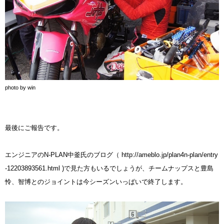
photo by win
最後にご報告です。
エンジニアのN-PLAN中釜氏のブログ（
http://ameblo.jp/plan4n-plan/entry
-12203893561.html
)で見た方もいるでしょうが、チームナップスと豊島
怜、智博とのジョイントは今シーズンいっぱいで終了します。