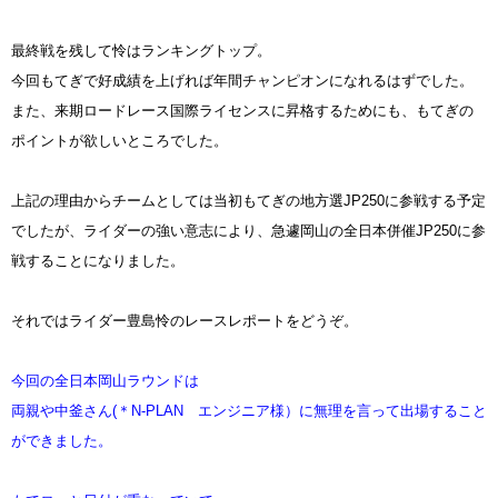
最終戦を残して怜はランキングトップ。
今回もてぎで好成績を上げれば年間チャンピオンになれるはずでした。
また、来期ロードレース国際ライセンスに昇格するためにも、もてぎの
ポイントが欲しいところでした。
上記の理由からチームとしては当初もてぎの地方選JP250に参戦する予定
でしたが、ライダーの強い意志により、急遽岡山の全日本併催JP250に参
戦することになりました。
それではライダー豊島怜のレースレポートをどうぞ。
今回の全日本岡山ラウンドは
両親や中釜さん(＊N-PLAN エンジニア様）に無理を言って出場すること
ができました。