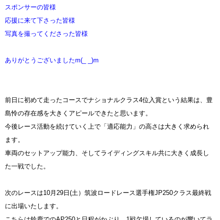
スポンサーの皆様
応援に来て下さった皆様
写真を撮ってくださった皆様
ありがとうございましたm(_ _)m
前日に初めて走ったコースでナショナルクラス4位入賞という結果は、豊
島怜の存在感を大きくアピールできたと思います。
今後レース活動を続けていく上で「適応能力」の高さは大きく求められ
ます。
車両のセットアップ能力、そしてライディングスキル共に大きく成長し
た一戦でした。
次のレースは10月29日(土）筑波ロードレース選手権JP250クラス最終戦
に出場いたします。
こちらは鈴鹿でのAP250と日程がかぶり、1戦欠場しているのが響いてラ