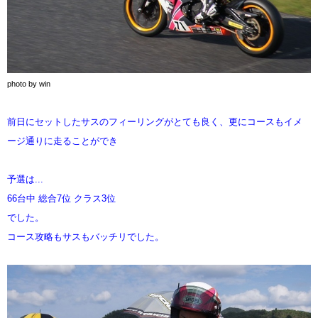
photo by win
前日にセットしたサスのフィーリングがとても良く、更にコースもイメ
ージ通りに走ることができ
予選は...
66台中 総合7位 クラス3位
でした。
コース攻略もサスもバッチリでした。