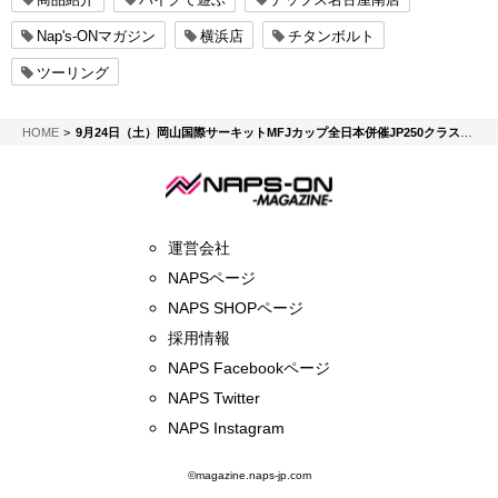
Nap's-ONマガジン
横浜店
チタンボルト
ツーリング
NAPS-ON マガジン
HOME
9月24日（土）岡山国際サーキットMFJカップ全日本併催JP250クラス参戦記 そしてご報告
運営会社
NAPSページ
NAPS SHOPページ
採用情報
NAPS Facebookページ
NAPS Twitter
NAPS Instagram
©magazine.naps-jp.com