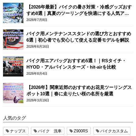
【2026年最新】バイクの暑さ対策・冷感グッズおす
すめ8選｜真夏のツーリングを快適にする人気アイ
テム
2026年7月8日
バイク用メンテナンススタンドの選び方とおすすめ
6選｜初心者でも安心して使える定番モデルを解説
2026年6月16日
バイク用エアバッグおすすめ5選！｜RSタイチ・
HYOD・アルパインスターズ・hit-airを比較
2026年8月4日
【2026年】関東近郊のおすすめお花見ツーリングス
ポット10選｜春に走りたい桜の名所を厳選
2026年3月19日
人気のタグ
ナップス
バイク 洗車
Z900RS
バイクカスタム