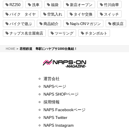
RZ250
洗車
福袋
新店オープン
竹川由華
バイク タイヤ
空気入れ
タイヤ交換
スイッチ
バイクで遊ぶ
商品紹介
Nap's-ONマガジン
横浜店
ナップス名古屋南店
ツーリング
チタンボルト
NAPS-ON マガジン
HOME
若桜鉄道 隼駅にハヤブサ1000台集結！
運営会社
NAPSページ
NAPS SHOPページ
採用情報
NAPS Facebookページ
NAPS Twitter
NAPS Instagram