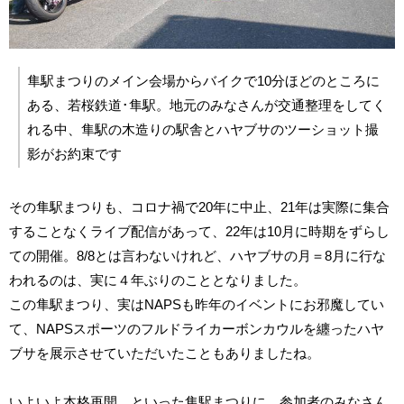
隼駅まつりのメイン会場からバイクで10分ほどのところに
ある、若桜鉄道･隼駅。地元のみなさんが交通整理をしてく
れる中、隼駅の木造りの駅舎とハヤブサのツーショット撮
影がお約束です
その隼駅まつりも、コロナ禍で20年に中止、21年は実際に集合
することなくライブ配信があって、22年は10月に時期をずらし
ての開催。8/8とは言わないけれど、ハヤブサの月＝8月に行な
われるのは、実に４年ぶりのこととなりました。
この隼駅まつり、実はNAPSも昨年のイベントにお邪魔してい
て、NAPSスポーツのフルドライカーボンカウルを纏ったハヤ
ブサを展示させていただいたこともありましたね。
いよいよ本格再開、といった隼駅まつりに、参加者のみなさん