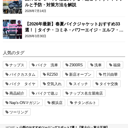
ルと予防・対策方法を解説
2026年7月14日
【2026年最新】春夏バイクジャケットおすすめ33
選！｜タイチ・コミネ・パワーエイジ・エルフ・エ
ースカフェロンドン
2026年3月30日
人気のタグ
ナップス
バイク 洗車
Z900RS
洗車
福袋
バイクカスタム
RZ250
新店オープン
竹川由華
バイク タイヤ
空気入れ
スイッチ
タイヤ交換
商品紹介
バイクで遊ぶ
ナップス名古屋南店
Nap's-ONマガジン
横浜店
チタンボルト
ツーリング
NAPS-ON マガジン
HOME
山梨のおすすめツーリングスポット7選！【富士山・富士五湖】