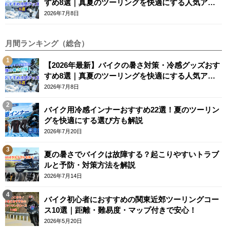
すめ8選｜真夏のツーリングを快適にする人気アイ
テム
2026年7月8日
月間ランキング（総合）
【2026年最新】バイクの暑さ対策・冷感グッズおす
すめ8選｜真夏のツーリングを快適にする人気アイ
テム
2026年7月8日
バイク用冷感インナーおすすめ22選！夏のツーリン
グを快適にする選び方も解説
2026年7月20日
夏の暑さでバイクは故障する？起こりやすいトラブ
ルと予防・対策方法を解説
2026年7月14日
バイク初心者におすすめの関東近郊ツーリングコー
ス10選｜距離・難易度・マップ付きで安心！
2026年5月20日