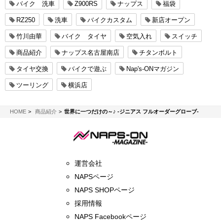
バイク 洗車
Z900RS
ナップス
福袋
RZ250
洗車
バイクカスタム
新店オープン
竹川由華
バイク タイヤ
空気入れ
スイッチ
商品紹介
ナップス名古屋南店
チタンボルト
タイヤ交換
バイクで遊ぶ
Nap's-ONマガジン
ツーリング
横浜店
NAPS-ON マガジン
HOME
商品紹介
世界に一つだけの～♪ -ジニアス フルオーダーグローブ-
運営会社
NAPSページ
NAPS SHOPページ
採用情報
NAPS Facebookページ