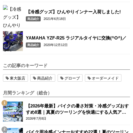
【冷感グッズ】ひんやりインナー入荷しました!
2021年6月18日
商品紹介
YAMAHA YZF-R25 ラジアルタイヤに交換(^O^)／
2020年12月12日
商品紹介
この記事のキーワード
東大阪店
商品紹介
グローブ
オーダーメイド
月間ランキング（総合）
【2026年最新】バイクの暑さ対策・冷感グッズおす
すめ8選｜真夏のツーリングを快適にする人気アイ
テム
2026年7月8日
バイク用冷感インナーおすすめ22選！夏のツーリン