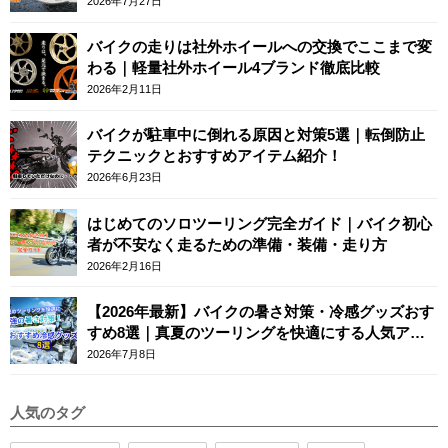
2026年7月27日
バイクの走りは社外ホイールへの交換でここまで変
わる｜軽量社外ホイール4ブランド徹底比較
2026年2月11日
バイクが駐車中に倒れる原因と対策5選｜転倒防止
テクニックとおすすめアイテム紹介！
2026年6月23日
はじめてのソロツーリング完全ガイド｜バイク初心
者が不安なく走るための準備・装備・走り方
2026年2月16日
【2026年最新】バイクの暑さ対策・冷感グッズおす
すめ8選｜真夏のツーリングを快適にする人気アイ
テム
2026年7月8日
人気のタグ