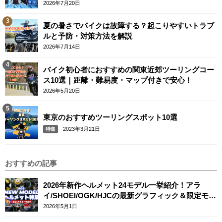
2026年7月20日
夏の暑さでバイクは故障する？起こりやすいトラブ
ルと予防・対策方法を解説
2026年7月14日
バイク初心者におすすめの関東近郊ツーリングコー
ス10選｜距離・難易度・マップ付きで安心！
2026年5月20日
東京のおすすめツーリングスポット10選
2023年3月21日
特集
おすすめの記事
2026年新作ヘルメット24モデル一挙紹介！アラ
イ/SHOEI/OGK/HJCの最新グラフィック＆限定モデ
ルまとめ
2026年5月1日