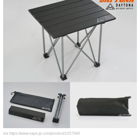
via
https://www.naps-jp.com/product/1057060