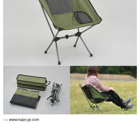
via
www.naps-jp.com