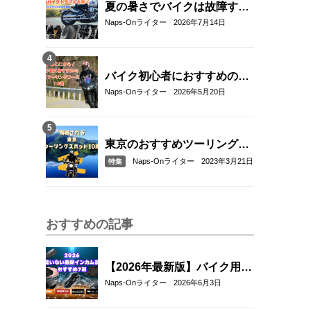
夏の暑さでバイクは故障す
る？起こりやすいトラブルと
Naps-Onライター
2026年7月14日
予防・対策方法を解説
バイク初心者におすすめの関
東近郊ツーリングコース10選
Naps-Onライター
2026年5月20日
｜距離・難易度・マップ付き
で安心！
東京のおすすめツーリングス
ポット10選
Naps-Onライター
2023年3月21日
特集
おすすめの記事
【2026年最新版】バイク用イ
ンカムおすすめ7選｜選び方
Naps-Onライター
2026年6月3日
とメッシュ通信対応モデルも