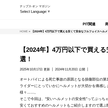
ナップス-オン マガジン
Select Language
▼
PIT関連
NAPS-ON マガジン
HOME
【2024年】4万円以下で買える安くて安全なフルフェイスヘルメ
【2024年】4万円以下で買え
選！
2025年10月17日 更新
2024年11月20日 公開
オートバイによる死亡事故の原因となる損傷部位の第
ライダーにとっていかにヘルメットが大切かを痛感し
様々……。
そこで今回は、“安いヘルメットの安全性”ってぶっち
安くておすすめのヘルメットもご紹介しますので選ぶ