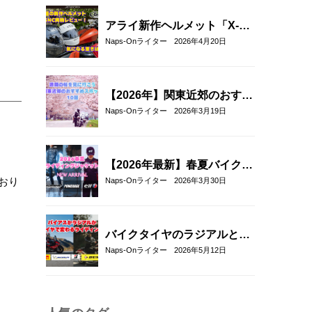
紹介！
アライ新作ヘルメット「X-
SNC」を実物レビュー｜重
Naps-Onライター
2026年4月20日
量・外観・フィット感を徹底
チェック
【2026年】関東近郊のおすす
めお花見ツーリングスポット
Naps-Onライター
2026年3月19日
10選｜春に走りたい桜の名所
を厳選
【2026年最新】春夏バイクジ
ャケットおすすめ33選！｜タ
おり
Naps-Onライター
2026年3月30日
イチ・コミネ・パワーエイ
ジ・エルフ・エースカフェロ
ンドン
バイクタイヤのラジアルとバ
イアスの違いとは？特徴・選
Naps-Onライター
2026年5月12日
び方とおすすめタイヤ8選！