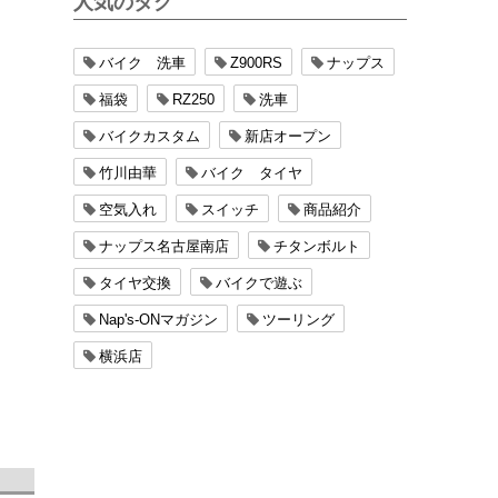
人気のタグ
バイク 洗車
Z900RS
ナップス
福袋
RZ250
洗車
バイクカスタム
新店オープン
竹川由華
バイク タイヤ
空気入れ
スイッチ
商品紹介
ナップス名古屋南店
チタンボルト
タイヤ交換
バイクで遊ぶ
Nap's-ONマガジン
ツーリング
横浜店