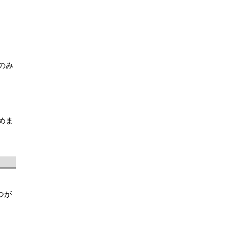
のみ
めま
つが