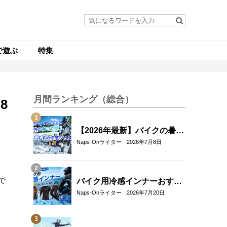
で遊ぶ
特集
月間ランキング（総合）
8
【2026年最新】バイクの暑さ
対策・冷感グッズおすすめ8
Naps-Onライター
2026年7月8日
選｜真夏のツーリングを快適
にする人気アイテム
で
バイク用冷感インナーおすす
め22選！夏のツーリングを快
Naps-Onライター
2026年7月20日
適にする選び方も解説