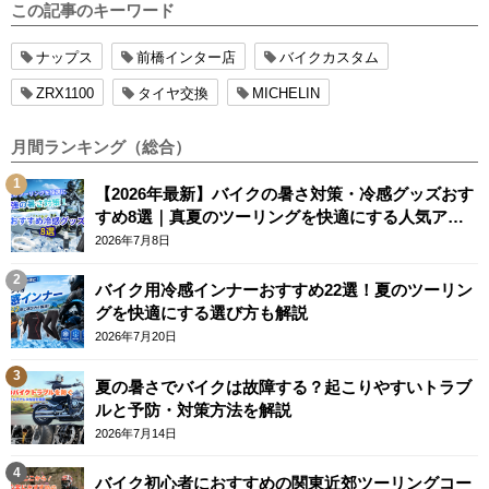
この記事のキーワード
ナップス
前橋インター店
バイクカスタム
ZRX1100
タイヤ交換
MICHELIN
月間ランキング（総合）
【2026年最新】バイクの暑さ対策・冷感グッズおす
すめ8選｜真夏のツーリングを快適にする人気アイ
テム
2026年7月8日
バイク用冷感インナーおすすめ22選！夏のツーリン
グを快適にする選び方も解説
2026年7月20日
夏の暑さでバイクは故障する？起こりやすいトラブ
ルと予防・対策方法を解説
2026年7月14日
バイク初心者におすすめの関東近郊ツーリングコー