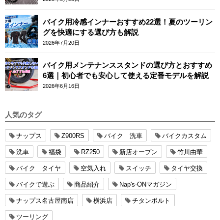
バイク用冷感インナーおすすめ22選！夏のツーリン
グを快適にする選び方も解説
2026年7月20日
バイク用メンテナンススタンドの選び方とおすすめ
6選｜初心者でも安心して使える定番モデルを解説
2026年6月16日
人気のタグ
ナップス
Z900RS
バイク 洗車
バイクカスタム
洗車
福袋
RZ250
新店オープン
竹川由華
バイク タイヤ
空気入れ
スイッチ
タイヤ交換
バイクで遊ぶ
商品紹介
Nap's-ONマガジン
ナップス名古屋南店
横浜店
チタンボルト
ツーリング