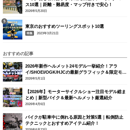
ス10選｜距離・難易度・マップ付きで安心！
2026年5月20日
東京のおすすめツーリングスポット10選
2023年3月21日
特集
おすすめの記事
2026年新作ヘルメット24モデル一挙紹介！アラ
イ/SHOEI/OGK/HJCの最新グラフィック＆限定モデ
ルまとめ
2026年5月1日
【2026年】モーターサイクルショー注目モデル総ま
とめ｜新型バイク＆最新ヘルメット厳選紹介
2026年4月6日
バイクが駐車中に倒れる原因と対策5選｜転倒防止
テクニックとおすすめアイテム紹介！
2026年6月23日