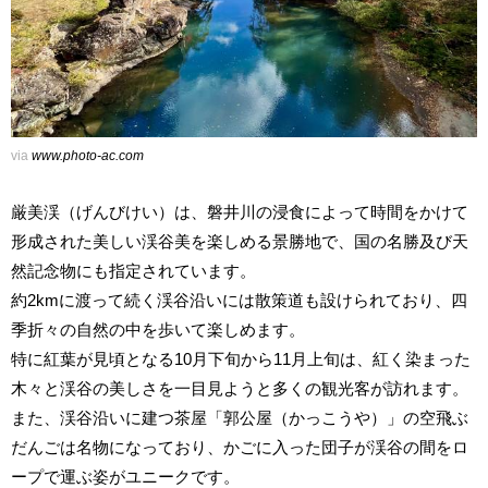
via
www.photo-ac.com
厳美渓（げんびけい）は、磐井川の浸食によって時間をかけて
形成された美しい渓谷美を楽しめる景勝地で、国の名勝及び天
然記念物にも指定されています。
約2kmに渡って続く渓谷沿いには散策道も設けられており、四
季折々の自然の中を歩いて楽しめます。
特に紅葉が見頃となる10月下旬から11月上旬は、紅く染まった
木々と渓谷の美しさを一目見ようと多くの観光客が訪れます。
また、渓谷沿いに建つ茶屋「郭公屋（かっこうや）」の空飛ぶ
だんごは名物になっており、かごに入った団子が渓谷の間をロ
ープで運ぶ姿がユニークです。