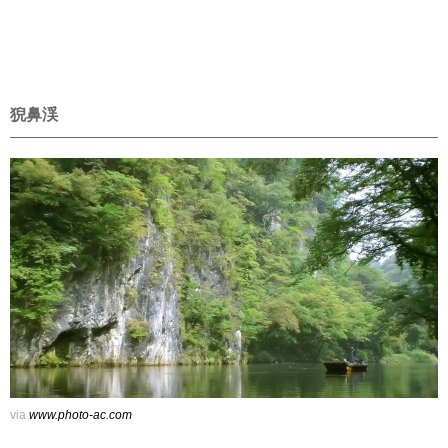
猊鼻渓
via
www.photo-ac.com