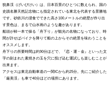
猊鼻渓（げいびけい）は、日本百景のひとつに数えられ、国の
史蹟名勝天然記念物にも指定されている東北を代表する景勝地
です。砂鉄川の浸食でできた高さ100メートルの絶壁が作り出
す景色は、まるで山水画のような趣があります。
船頭が棹一本で操る「舟下り」が観光の名物になっており、時
間が許せばバイクを降りて船の上からその絶景を味わうことを
オススメします。
舟下りの所要時間は約90分ほどで、『恋・運・金』といった文
字の刻まれた素焼きの玉を穴に投げ込む運試しも楽しむことが
出来ます。
アクセスは東北自動車道の一関ICから約25分。先にご紹介した
「厳美渓」も車で40分ほどの場所にあります。