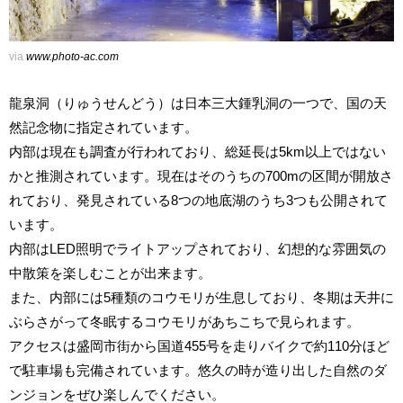
via
www.photo-ac.com
龍泉洞（りゅうせんどう）は日本三大鍾乳洞の一つで、国の天
然記念物に指定されています。
内部は現在も調査が行われており、総延長は5km以上ではない
かと推測されています。現在はそのうちの700mの区間が開放さ
れており、発見されている8つの地底湖のうち3つも公開されて
います。
内部はLED照明でライトアップされており、幻想的な雰囲気の
中散策を楽しむことが出来ます。
また、内部には5種類のコウモリが生息しており、冬期は天井に
ぶらさがって冬眠するコウモリがあちこちで見られます。
アクセスは盛岡市街から国道455号を走りバイクで約110分ほど
で駐車場も完備されています。悠久の時が造り出した自然のダ
ンジョンをぜひ楽しんでください。