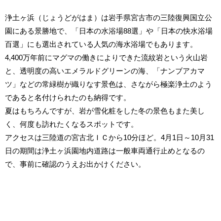
浄土ヶ浜（じょうどがはま）は岩手県宮古市の三陸復興国立公
園にある景勝地で、「日本の水浴場88選」や「日本の快水浴場
百選」にも選出されている人気の海水浴場でもあります。
4,400万年前にマグマの働きによりできた流紋岩という火山岩
と、透明度の高いエメラルドグリーンの海、「ナンブアカマ
ツ」などの常緑樹が織りなす景色は、さながら極楽浄土のよう
であると名付けられたのも納得です。
夏はもちろんですが、岩が雪化粧をした冬の景色もまた美し
く、何度も訪れたくなるスポットです。
アクセスは三陸道の宮古北ＩＣから10分ほど。4月1日～10月31
日の期間は浄土ヶ浜園地内道路は一般車両通行止めとなるの
で、事前に確認のうえお出かけください。