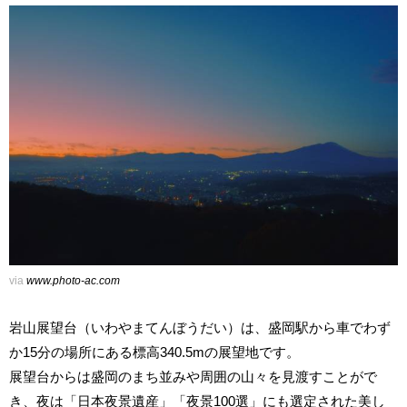
via
www.photo-ac.com
岩山展望台（いわやまてんぼうだい）は、盛岡駅から車でわず
か15分の場所にある標高340.5mの展望地です。
展望台からは盛岡のまち並みや周囲の山々を見渡すことがで
き、夜は「日本夜景遺産」「夜景100選」にも選定された美し