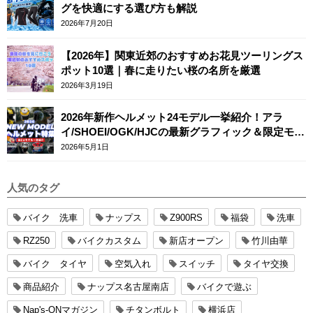
グを快適にする選び方も解説
2026年7月20日
【2026年】関東近郊のおすすめお花見ツーリングス
ポット10選｜春に走りたい桜の名所を厳選
2026年3月19日
2026年新作ヘルメット24モデル一挙紹介！アラ
イ/SHOEI/OGK/HJCの最新グラフィック＆限定モデ
ルまとめ
2026年5月1日
人気のタグ
バイク 洗車
ナップス
Z900RS
福袋
洗車
RZ250
バイクカスタム
新店オープン
竹川由華
バイク タイヤ
空気入れ
スイッチ
タイヤ交換
商品紹介
ナップス名古屋南店
バイクで遊ぶ
Nap's-ONマガジン
チタンボルト
横浜店