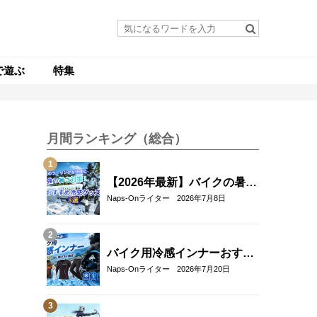
で遊ぶ
特集
月間ランキング（総合）
【2026年最新】バイクの暑さ
対策・冷感グッズおすすめ8
Naps-Onライター
2026年7月8日
選｜真夏のツーリングを快適
にする人気アイテム
バイク用冷感インナーおすす
め22選！夏のツーリングを快
Naps-Onライター
2026年7月20日
適にする選び方も解説