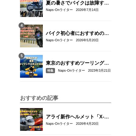
夏の暑さでバイクは故障す
る？起こりやすいトラブルと
Naps-Onライター
2026年7月14日
予防・対策方法を解説
バイク初心者におすすめの関
東近郊ツーリングコース10選
Naps-Onライター
2026年5月20日
｜距離・難易度・マップ付き
で安心！
東京のおすすめツーリングス
ポット10選
Naps-Onライター
2023年3月21日
特集
おすすめの記事
アライ新作ヘルメット「X-
SNC」を実物レビュー｜重
Naps-Onライター
2026年4月20日
量・外観・フィット感を徹底