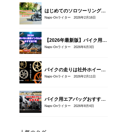
チェック
はじめてのソロツーリング完
全ガイド｜バイク初心者が不
Naps-Onライター
2026年2月16日
安なく走るための準備・装
備・走り方
【2026年最新版】バイク用イ
ンカムおすすめ7選｜選び方
Naps-Onライター
2026年6月3日
とメッシュ通信対応モデルも
紹介！
バイクの走りは社外ホイール
への交換でここまで変わる｜
Naps-Onライター
2026年2月11日
軽量社外ホイール4ブランド
徹底比較
バイク用エアバッグおすすめ
5選！｜RSタイチ・HYOD・
Naps-Onライター
2026年8月4日
アルパインスターズ・hit-air
を比較