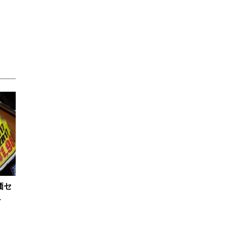
価セ
EG