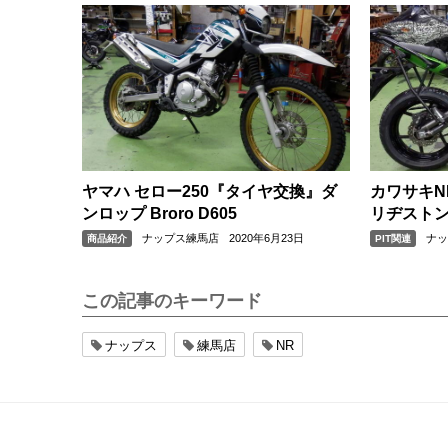
ヤマハ セロー250『タイヤ交換』ダ
カワサキN
ンロップ Broro D605
リヂストンT
ナップス練馬店
2020年6月23日
ナ
商品紹介
PIT関連
この記事のキーワード
ナップス
練馬店
NR