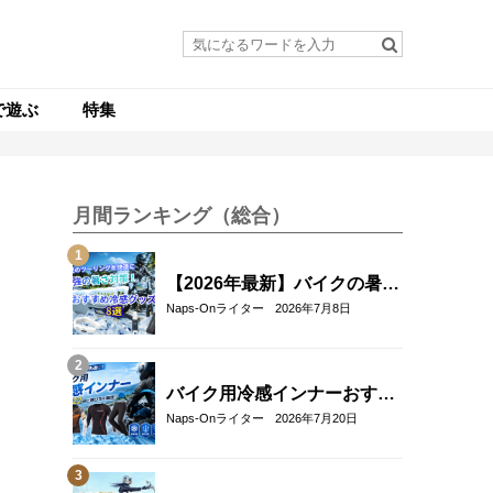
で遊ぶ
特集
月間ランキング（総合）
【2026年最新】バイクの暑さ
対策・冷感グッズおすすめ8
Naps-Onライター
2026年7月8日
選｜真夏のツーリングを快適
にする人気アイテム
バイク用冷感インナーおすす
め22選！夏のツーリングを快
Naps-Onライター
2026年7月20日
適にする選び方も解説