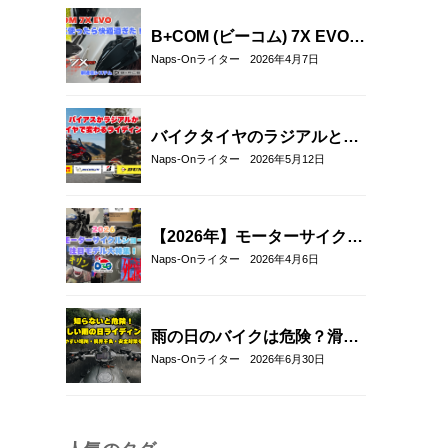
B+COM (ビーコム) 7X EVOを
実際に使ってみた！新通信方
Naps-Onライター
2026年4月7日
式「B+FLEX」の実力をリア
ル評価レビュー
バイクタイヤのラジアルとバ
イアスの違いとは？特徴・選
Naps-Onライター
2026年5月12日
び方とおすすめタイヤ8選！
【2026年】モーターサイクル
ショー注目モデル総まとめ｜
Naps-Onライター
2026年4月6日
新型バイク＆最新ヘルメット
厳選紹介
雨の日のバイクは危険？滑り
やすい場所や安全に走るコツ
Naps-Onライター
2026年6月30日
を解説