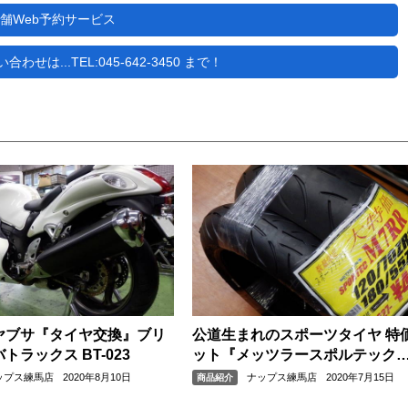
舗Web予約サービス
せは...TEL:045-642-3450 まで！
ヤブサ『タイヤ交換』ブリ
公道生まれのスポーツタイヤ 特
トラックス BT-023
ット『メッツラースポルテック
M7RR』『カワサキZRX1200DA
ップス練馬店
2020年8月10日
ナップス練馬店
2020年7月15日
商品紹介
サイズ』