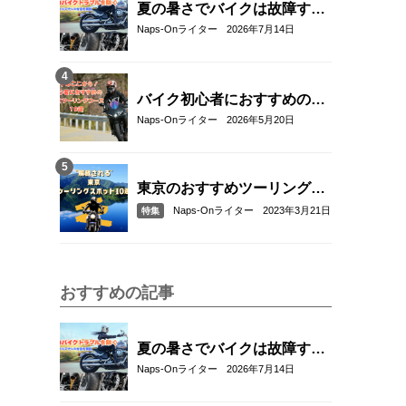
夏の暑さでバイクは故障す
る？起こりやすいトラブルと
Naps-Onライター
2026年7月14日
予防・対策方法を解説
バイク初心者におすすめの関
東近郊ツーリングコース10選
Naps-Onライター
2026年5月20日
｜距離・難易度・マップ付き
で安心！
東京のおすすめツーリングス
ポット10選
Naps-Onライター
2023年3月21日
特集
おすすめの記事
夏の暑さでバイクは故障す
る？起こりやすいトラブルと
Naps-Onライター
2026年7月14日
予防・対策方法を解説