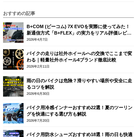
おすすめの記事
B+COM (ビーコム) 7X EVOを実際に使ってみた！
新通信方式「B+FLEX」の実力をリアル評価レビュ
ー
2026年4月7日
バイクの走りは社外ホイールへの交換でここまで変
わる｜軽量社外ホイール4ブランド徹底比較
2026年2月11日
雨の日のバイクは危険？滑りやすい場所や安全に走
るコツを解説
2026年6月30日
バイク用冷感インナーおすすめ22選！夏のツーリン
グを快適にする選び方も解説
2026年7月20日
バイク用防水シューズおすすめ18選！雨の日も快適