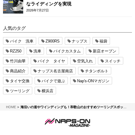
なライディングを実現
2026年7月27日
人気のタグ
バイク 洗車
Z900RS
ナップス
福袋
RZ250
洗車
バイクカスタム
新店オープン
竹川由華
バイク タイヤ
空気入れ
スイッチ
商品紹介
ナップス名古屋南店
チタンボルト
タイヤ交換
バイクで遊ぶ
Nap's-ONマガジン
ツーリング
横浜店
NAPS-ON マガジン
HOME
海沿いの道やワインディングも！和歌山のおすすめツーリングスポット8選