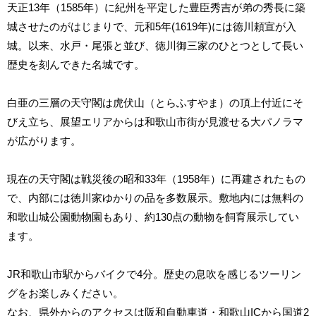
天正13年（1585年）に紀州を平定した豊臣秀吉が弟の秀長に築
城させたのがはじまりで、元和5年(1619年)には徳川頼宣が入
城。以来、水戸・尾張と並び、徳川御三家のひとつとして長い
歴史を刻んできた名城です。
白亜の三層の天守閣は虎伏山（とらふすやま）の頂上付近にそ
びえ立ち、展望エリアからは和歌山市街が見渡せる大パノラマ
が広がります。
現在の天守閣は戦災後の昭和33年（1958年）に再建されたもの
で、内部には徳川家ゆかりの品を多数展示。敷地内には無料の
和歌山城公園動物園もあり、約130点の動物を飼育展示してい
ます。
JR和歌山市駅からバイクで4分。歴史の息吹を感じるツーリン
グをお楽しみください。
なお、県外からのアクセスは阪和自動車道・和歌山ICから国道2