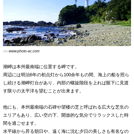
via
www.photo-ac.com
潮岬は本州最南端に位置する岬です。
周辺には明治6年の初点灯から100余年もの間、海上の船を照ら
し続ける潮岬灯台があり、内部の螺旋階段を上れば眼下に見渡
す限りの太平洋を望むことが出来ます。
他にも、本州最南端の石碑や望楼の芝と呼ばれる広大な芝生の
エリアもあり、広い空の下、開放的な気分でリラックスした時
間を過ごせます。
水平線から昇る朝日や、遠く海に沈む夕日の美しさも有名なの