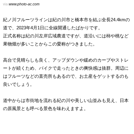
via
www.photo-ac.com
紀ノ川フルーツラインは紀の川市と橋本市を結ぶ全長24.4kmの
道で、2023年4月1日に全線開通したばかりです。
正式名称は紀の川左岸広域農道ですが、道沿いには柿や桃など
果物畑が多いことからこの愛称がつきました。
高台で見晴らしも良く、アップダウンや緩めのカーブやストレ
ートが続くため、バイクで走ったときの爽快感は抜群。周辺に
はフルーツなどの直売所もあるので、お土産をゲットするのも
良いでしょう。
道中からは市街地を流れる紀の川や美しい山並みも見え、日本
の原風景とも呼べる景色を味わえますよ。