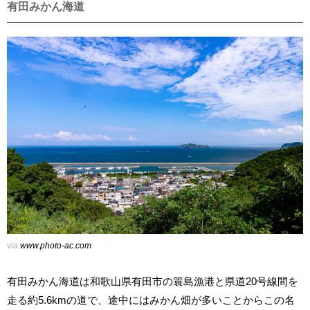
有田みかん海道
via
www.photo-ac.com
有田みかん海道は和歌山県有田市の簑島漁港と県道20号線間を
走る約5.6kmの道で、途中にはみかん畑が多いことからこの名