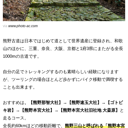
via
www.photo-ac.com
熊野古道は日本ではじめて道として世界遺産に登録され、和歌
山のほかに、三重、奈良、大阪、京都と1府3県にまたがる全長
1000mの古道です。
自分の足でトレッキングするのも素晴らしい経験になります
が、ツーリングの場合ほとんど歩かずにバイク移動で満喫する
ことも出来ます。
おすすめは
、【熊野那智大社】→【熊野速玉大社】→【ゴトビ
キ岩】→【熊野本宮大社】→【熊野本宮大社旧社地 大斎原】
と
走るコース。
全長約60kmほどの移動距離で、
熊野三山と呼ばれる「熊野本宮