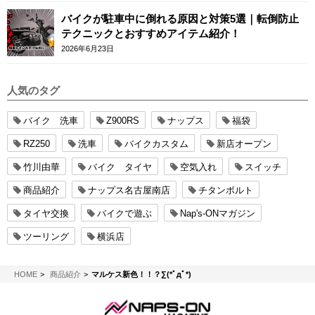
バイクが駐車中に倒れる原因と対策5選｜転倒防止
テクニックとおすすめアイテム紹介！
2026年6月23日
人気のタグ
バイク 洗車
Z900RS
ナップス
福袋
RZ250
洗車
バイクカスタム
新店オープン
竹川由華
バイク タイヤ
空気入れ
スイッチ
商品紹介
ナップス名古屋南店
チタンボルト
タイヤ交換
バイクで遊ぶ
Nap's-ONマガジン
ツーリング
横浜店
NAPS-ON マガジン
HOME
商品紹介
マルケス新色！！？∑(*ﾟдﾟ*)