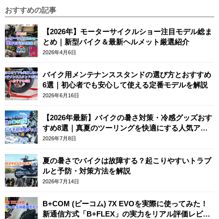
おすすめの記事
【2026年】モーターサイクルショー注目モデル総ま
とめ｜新型バイク＆最新ヘルメット厳選紹介
2026年4月6日
バイク用メンテナンススタンドの選び方とおすすめ
6選｜初心者でも安心して使える定番モデルを解説
2026年6月16日
【2026年最新】バイクの暑さ対策・冷感グッズおす
すめ8選｜真夏のツーリングを快適にする人気アイ
テム
2026年7月8日
夏の暑さでバイクは故障する？起こりやすいトラブ
ルと予防・対策方法を解説
2026年7月14日
B+COM (ビーコム) 7X EVOを実際に使ってみた！
新通信方式「B+FLEX」の実力をリアル評価レビュ