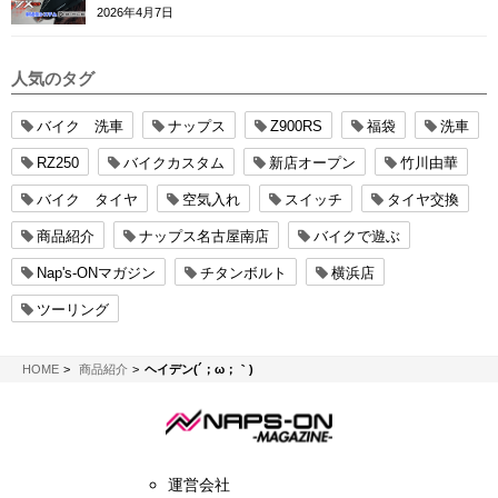
ー
2026年4月7日
人気のタグ
バイク 洗車
ナップス
Z900RS
福袋
洗車
RZ250
バイクカスタム
新店オープン
竹川由華
バイク タイヤ
空気入れ
スイッチ
タイヤ交換
商品紹介
ナップス名古屋南店
バイクで遊ぶ
Nap's-ONマガジン
チタンボルト
横浜店
ツーリング
NAPS-ON マガジン
HOME
商品紹介
ヘイデン(´；ω；｀)
運営会社