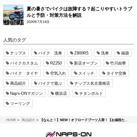
夏の暑さでバイクは故障する？起こりやすいトラブ
ルと予防・対策方法を解説
2026年7月14日
人気のタグ
ナップス
バイク 洗車
Z900RS
洗車
福袋
バイクカスタム
RZ250
新店オープン
竹川由華
バイク タイヤ
空気入れ
スイッチ
タイヤ交換
商品紹介
バイクで遊ぶ
ナップス名古屋南店
Nap's-ONマガジン
横浜店
チタンボルト
ツーリング
NAPS-ON マガジン
HOME
商品紹介
【なんと！】NEW！オフロードブーツ入荷！【お値段たったの…！】