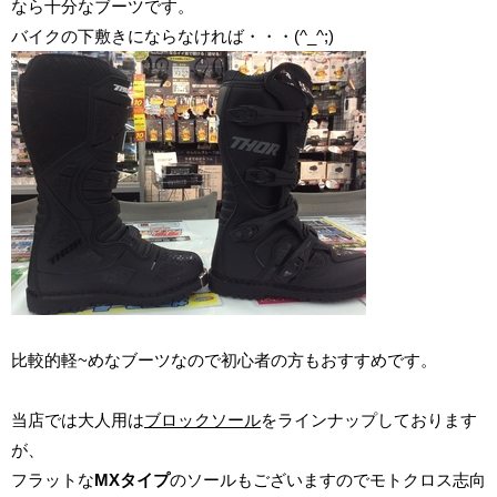
なら十分なブーツです。
バイクの下敷きにならなければ・・・(^_^;)
比較的軽~めなブーツなので初心者の方もおすすめです。
当店では大人用は
ブロックソール
をラインナップしております
が、
フラットな
MXタイプ
のソールもございますのでモトクロス志向