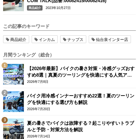
COM TALK(品番:00082415/00082416)
2023年10月27日
商品紹介
この記事のキーワード
商品紹介
インカム
ナップス
仙台泉インター店
月間ランキング（総合）
【2026年最新】バイクの暑さ対策・冷感グッズおす
すめ8選｜真夏のツーリングを快適にする人気アイ
テム
2026年7月8日
バイク用冷感インナーおすすめ22選！夏のツーリン
グを快適にする選び方も解説
2026年7月20日
夏の暑さでバイクは故障する？起こりやすいトラブ
ルと予防・対策方法を解説
2026年7月14日