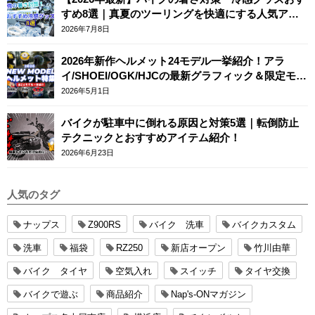
すめ8選｜真夏のツーリングを快適にする人気アイ
テム
2026年7月8日
2026年新作ヘルメット24モデル一挙紹介！アラ
イ/SHOEI/OGK/HJCの最新グラフィック＆限定モデ
ルまとめ
2026年5月1日
バイクが駐車中に倒れる原因と対策5選｜転倒防止
テクニックとおすすめアイテム紹介！
2026年6月23日
人気のタグ
ナップス
Z900RS
バイク 洗車
バイクカスタム
洗車
福袋
RZ250
新店オープン
竹川由華
バイク タイヤ
空気入れ
スイッチ
タイヤ交換
バイクで遊ぶ
商品紹介
Nap's-ONマガジン