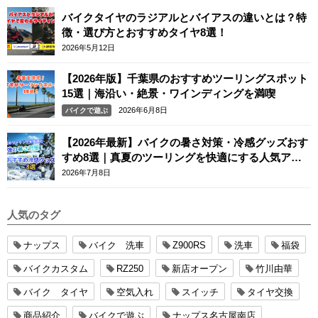
バイクタイヤのラジアルとバイアスの違いとは？特
徴・選び方とおすすめタイヤ8選！
2026年5月12日
【2026年版】千葉県のおすすめツーリングスポット
15選｜海沿い・絶景・ワインディングを満喫
2026年6月8日
バイクで遊ぶ
【2026年最新】バイクの暑さ対策・冷感グッズおす
すめ8選｜真夏のツーリングを快適にする人気アイ
テム
2026年7月8日
人気のタグ
ナップス
バイク 洗車
Z900RS
洗車
福袋
バイクカスタム
RZ250
新店オープン
竹川由華
バイク タイヤ
空気入れ
スイッチ
タイヤ交換
商品紹介
バイクで遊ぶ
ナップス名古屋南店