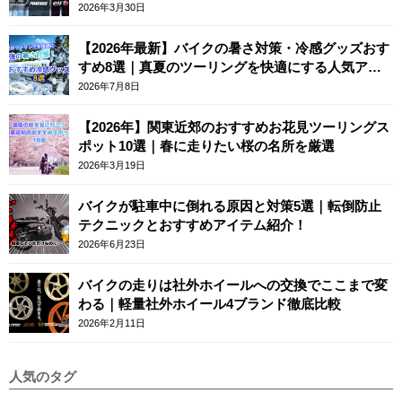
ースカフェロンドン
2026年3月30日
【2026年最新】バイクの暑さ対策・冷感グッズおす
すめ8選｜真夏のツーリングを快適にする人気アイ
テム
2026年7月8日
【2026年】関東近郊のおすすめお花見ツーリングス
ポット10選｜春に走りたい桜の名所を厳選
2026年3月19日
バイクが駐車中に倒れる原因と対策5選｜転倒防止
テクニックとおすすめアイテム紹介！
2026年6月23日
バイクの走りは社外ホイールへの交換でここまで変
わる｜軽量社外ホイール4ブランド徹底比較
2026年2月11日
人気のタグ