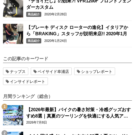
『チョイたし』の効果?! VFR1200F フロントフェン
ダーカスタム
2020年2月28日
商品紹介
【ブレーキ ディスク ローターの進化】イタリアか
ら「BRAKING」スタッフが説明来店!! 2020年1月
2020年1月24日
商品紹介
この記事のキーワード
ナップス
ベイサイド幸浦店
ショップレポート
インサイドレポート
月間ランキング（総合）
【2026年最新】バイクの暑さ対策・冷感グッズおす
すめ8選｜真夏のツーリングを快適にする人気アイ
テム
2026年7月8日