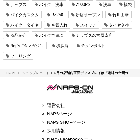
ナップス
バイク 洗車
Z900RS
洗車
福袋
バイクカスタム
RZ250
新店オープン
竹川由華
バイク タイヤ
空気入れ
スイッチ
タイヤ交換
商品紹介
バイクで遊ぶ
ナップス名古屋南店
Nap's-ONマガジン
横浜店
チタンボルト
ツーリング
NAPS-ON マガジン
HOME
ショップレポート
5月の店舗内正面ディスプレイは『趣味の空間づくり』
運営会社
NAPSページ
NAPS SHOPページ
採用情報
NAPS Facebookページ