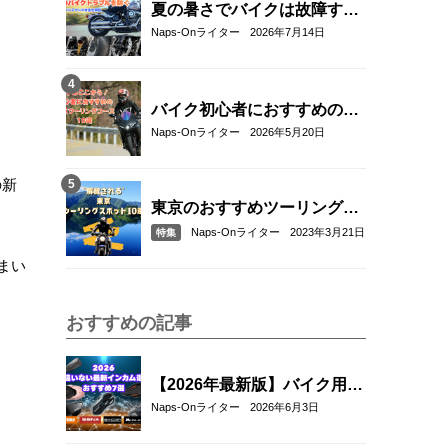
夏の暑さでバイクは故障す
る？起こりやすいトラブルと
Naps-Onライター
2026年7月14日
予防・対策方法を解説
バイク初心者におすすめの関
東近郊ツーリングコース10選
Naps-Onライター
2026年5月20日
｜距離・難易度・マップ付き
で安心！
の新
東京のおすすめツーリングス
ポット10選
Naps-Onライター
2023年3月21日
特集
まい
おすすめの記事
【2026年最新版】バイク用イ
ンカムおすすめ7選｜選び方
Naps-Onライター
2026年6月3日
とメッシュ通信対応モデルも