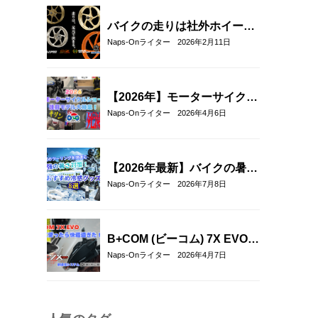
紹介！
バイクの走りは社外ホイール
への交換でここまで変わる｜
Naps-Onライター
2026年2月11日
軽量社外ホイール4ブランド
徹底比較
【2026年】モーターサイクル
ショー注目モデル総まとめ｜
Naps-Onライター
2026年4月6日
新型バイク＆最新ヘルメット
厳選紹介
【2026年最新】バイクの暑さ
対策・冷感グッズおすすめ8
Naps-Onライター
2026年7月8日
選｜真夏のツーリングを快適
にする人気アイテム
B+COM (ビーコム) 7X EVOを
実際に使ってみた！新通信方
Naps-Onライター
2026年4月7日
式「B+FLEX」の実力をリア
ル評価レビュー