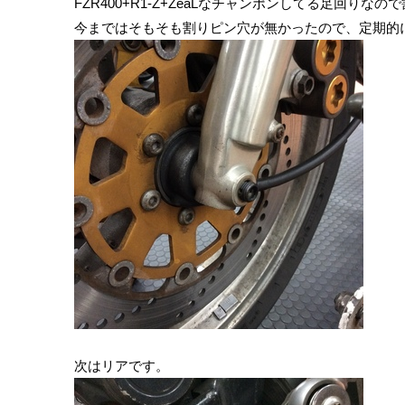
FZR400+R1-Z+ZeaLなチャンポンしてる足回り
今まではそもそも割りピン穴が無かったので、定期的
次はリアです。