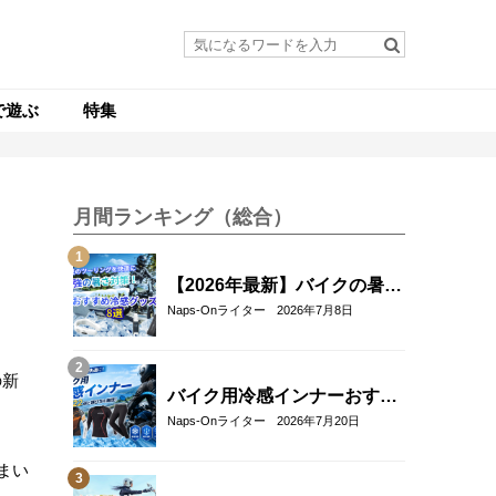
で遊ぶ
特集
月間ランキング（総合）
【2026年最新】バイクの暑さ
対策・冷感グッズおすすめ8
Naps-Onライター
2026年7月8日
選｜真夏のツーリングを快適
にする人気アイテム
の新
バイク用冷感インナーおすす
め22選！夏のツーリングを快
Naps-Onライター
2026年7月20日
適にする選び方も解説
まい