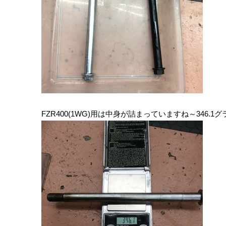
FZR400(1WG)用は中身が詰まっていますね～346.1グ