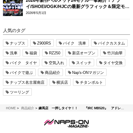
2026年新作ヘルメット24モデル一挙紹介！アラ
イ/SHOEI/OGK/HJCの最新グラフィック＆限定モデ
ルまとめ
2026年5月1日
人気のタグ
ナップス
Z900RS
バイク 洗車
バイクカスタム
洗車
福袋
RZ250
新店オープン
竹川由華
バイク タイヤ
空気入れ
スイッチ
タイヤ交換
バイクで遊ぶ
商品紹介
Nap's-ONマガジン
ナップス名古屋南店
横浜店
チタンボルト
ツーリング
NAPS-ON マガジン
HOME
商品紹介
練馬店 一押しタイヤ！！ 『IRC MB520』 アドレスV125サイズ