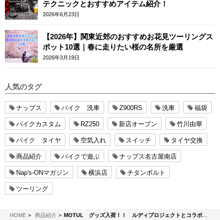
テクニックとおすすめアイテム紹介！
2026年6月23日
【2026年】関東近郊のおすすめお花見ツーリングス
ポット10選｜春に走りたい桜の名所を厳選
2026年3月19日
人気のタグ
ナップス
バイク 洗車
Z900RS
洗車
福袋
バイクカスタム
RZ250
新店オープン
竹川由華
バイク タイヤ
空気入れ
スイッチ
タイヤ交換
商品紹介
バイクで遊ぶ
ナップス名古屋南店
Nap's-ONマガジン
横浜店
チタンボルト
ツーリング
NAPS-ON マガジン
HOME
商品紹介
MOTUL グッズ入荷！！ ルディプロジェクトとコラボのアイウェア