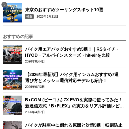
東京のおすすめツーリングスポット10選
2023年3月21日
特集
おすすめの記事
バイク用エアバッグおすすめ5選！｜RSタイチ・
HYOD・アルパインスターズ・hit-airを比較
2026年8月4日
【2026年最新版】バイク用インカムおすすめ7選｜
選び方とメッシュ通信対応モデルも紹介！
2026年6月3日
B+COM (ビーコム) 7X EVOを実際に使ってみた！
新通信方式「B+FLEX」の実力をリアル評価レビュ
ー
2026年4月7日
バイクが駐車中に倒れる原因と対策5選｜転倒防止